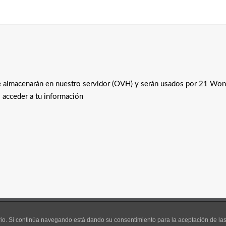
 se almacenarán en nuestro servidor (OVH) y serán usados por 21 Won
 o acceder a tu información
de Privacidad y Política de
El contenido 
uario. Si continúa navegando está dando su consentimiento para la aceptación de l