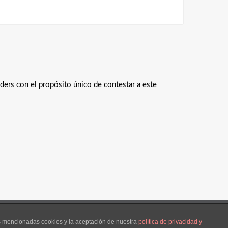
ders con el propósito único de contestar a este
de 21W pertenece a Alejo Tomás y sigue licencia CC.
as mencionadas cookies y la aceptación de nuestra
política de privacidad y