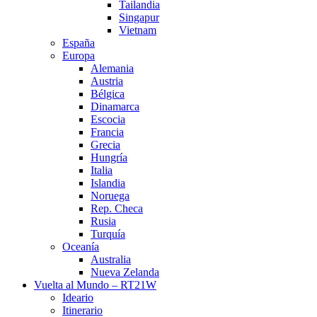
Tailandia
Singapur
Vietnam
España
Europa
Alemania
Austria
Bélgica
Dinamarca
Escocia
Francia
Grecia
Hungría
Italia
Islandia
Noruega
Rep. Checa
Rusia
Turquía
Oceanía
Australia
Nueva Zelanda
Vuelta al Mundo – RT21W
Ideario
Itinerario