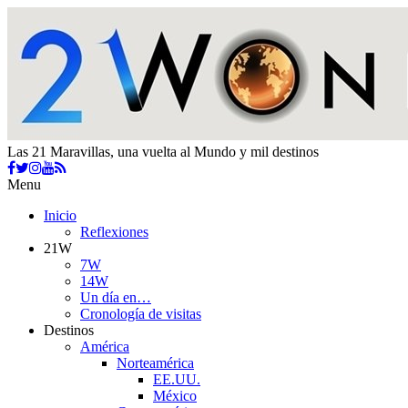
Las 21 Maravillas, una vuelta al Mundo y mil destinos
Menu
Inicio
Reflexiones
21W
7W
14W
Un día en…
Cronología de visitas
Destinos
América
Norteamérica
EE.UU.
México