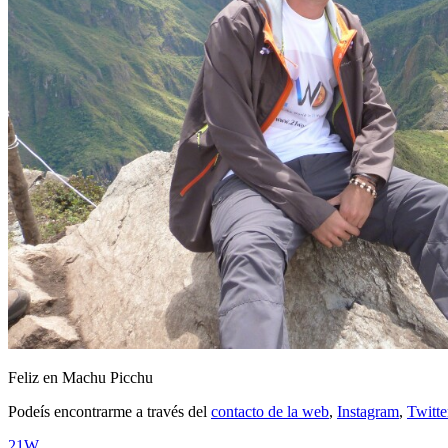
Feliz en Machu Picchu
Podeís encontrarme a través del
contacto de la web
,
Instagram
,
Twitt
21W