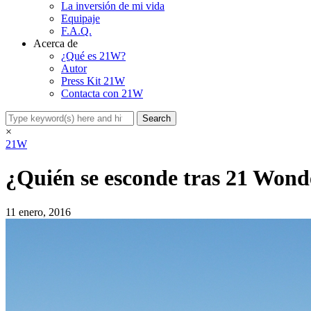
La inversión de mi vida
Equipaje
F.A.Q.
Acerca de
¿Qué es 21W?
Autor
Press Kit 21W
Contacta con 21W
×
21W
¿Quién se esconde tras 21 Wond
11 enero, 2016