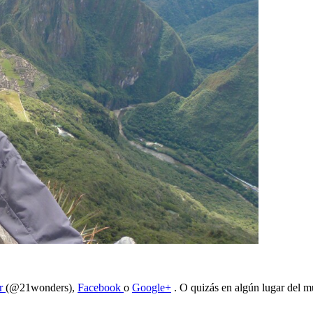
er
(@21wonders),
Facebook
o
Google+
. O quizás en algún lugar del