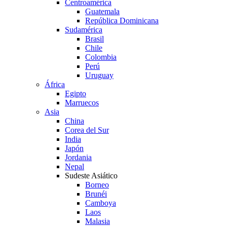
Centroamérica
Guatemala
República Dominicana
Sudamérica
Brasil
Chile
Colombia
Perú
Uruguay
África
Egipto
Marruecos
Asia
China
Corea del Sur
India
Japón
Jordania
Nepal
Sudeste Asiático
Borneo
Brunéi
Camboya
Laos
Malasia