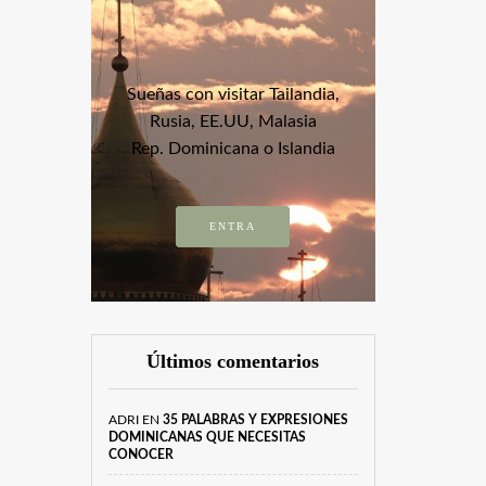
Sueñas con visitar Tailandia,
Rusia, EE.UU, Malasia
Rep. Dominicana o Islandia
ENTRA
Últimos comentarios
ADRI
EN
35 PALABRAS Y EXPRESIONES
DOMINICANAS QUE NECESITAS
CONOCER