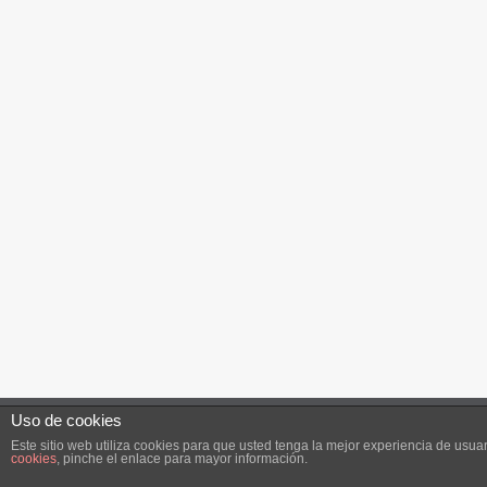
Uso de cookies
Inicio
Contacta con 21W
Aviso Legal, Política 
Este sitio web utiliza cookies para que usted tenga la mejor experiencia de us
cookies
, pinche el enlace para mayor información.
Cookies