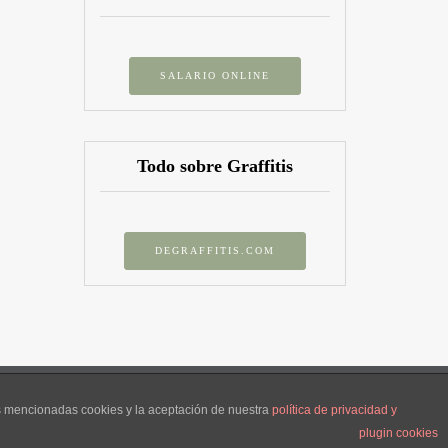
SALARIO ONLINE
Todo sobre Graffitis
DEGRAFFITIS.COM
de 21W pertenece a Alejo Tomás y sigue licencia CC.
as mencionadas cookies y la aceptación de nuestra
política de privacidad y
plugin cookies