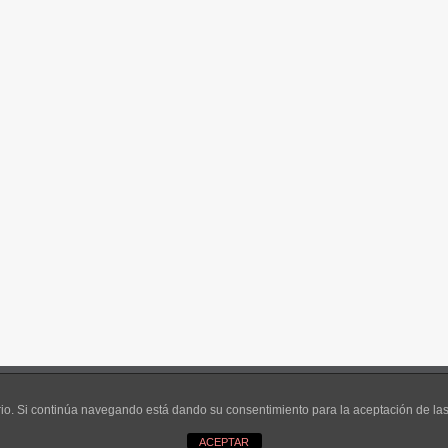
de Privacidad y Política de
El contenido 
uario. Si continúa navegando está dando su consentimiento para la aceptación de l
ACEPTAR