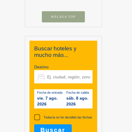
MÁLAGA TOP
Buscar hoteles y
mucho más...
Destino
Fecha de entrada
Fecha de salida
vie. 7 ago.
sáb. 8 ago.
2026
2026
Todavía no he decidido las fechas