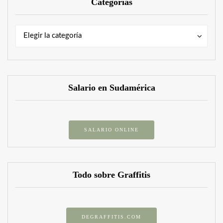
Categorías
Categorías
Categorías
Elegir la categoría
Salario en Sudamérica
SALARIO ONLINE
Todo sobre Graffitis
DEGRAFFITIS.COM