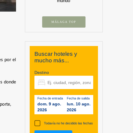
mundo
MÁLAGA TOP
Buscar hoteles y
mucho más...
es por el
Destino
os donde
Fecha de entrada
Fecha de salida
dom. 9 ago.
lun. 10 ago.
porte,
2026
2026
Todavía no he decidido las fechas