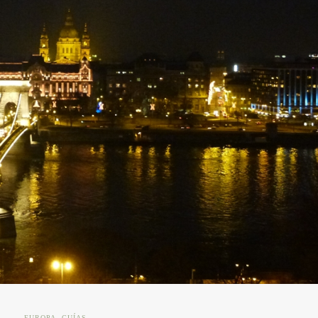
EUROPA
,
GUÍAS