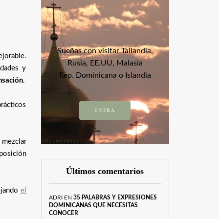
Sueñas con visitar Tailandia,
jorable.
Rusia, EE.UU, Malasia
udades y
Rep. Dominicana o Islandia
ensación
.
prácticos
ENTRA
 mezclar
sposición
Últimos comentarios
ejando
el
ADRI
EN
35 PALABRAS Y EXPRESIONES
DOMINICANAS QUE NECESITAS
CONOCER