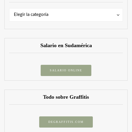
Categorías
Categorías
Elegir la categoría
Salario en Sudamérica
SALARIO ONLINE
Todo sobre Graffitis
DEGRAFFITIS.COM