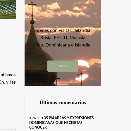
Sueñas con visitar Tailandia,
Rusia, EE.UU, Malasia
–
Rep. Dominicana o Islandia
ENTRA
entíamos
aún, y
las
Últimos comentarios
ADRI
EN
35 PALABRAS Y EXPRESIONES
DOMINICANAS QUE NECESITAS
CONOCER