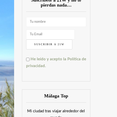
Súscríbete a 21W y no te
pierdas nada…
He leído y acepto la Política de
privacidad.
Málaga Top
Mi ciudad tras viajar alrededor del