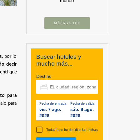
mundo
MÁLAGA TOP
Buscar hoteles y
s, por lo
mucho más...
do decir
sentí que
Destino
to para
alo para
Fecha de entrada
Fecha de salida
vie. 7 ago.
sáb. 8 ago.
2026
2026
Todavía no he decidido las fechas