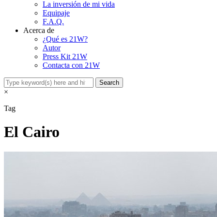
La inversión de mi vida
Equipaje
F.A.Q.
Acerca de
¿Qué es 21W?
Autor
Press Kit 21W
Contacta con 21W
×
Tag
El Cairo