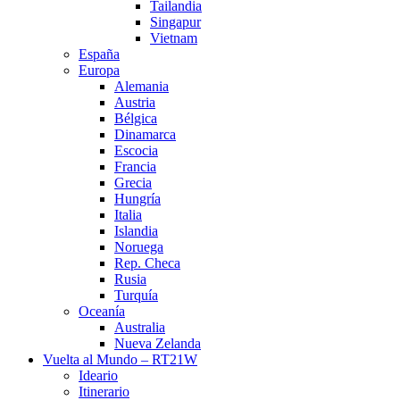
Tailandia
Singapur
Vietnam
España
Europa
Alemania
Austria
Bélgica
Dinamarca
Escocia
Francia
Grecia
Hungría
Italia
Islandia
Noruega
Rep. Checa
Rusia
Turquía
Oceanía
Australia
Nueva Zelanda
Vuelta al Mundo – RT21W
Ideario
Itinerario