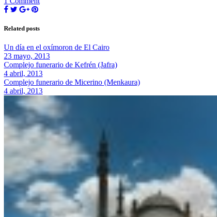
1 Comment
Related posts
Un día en el oxímoron de El Cairo
23 mayo, 2013
Complejo funerario de Kefrén (Jafra)
4 abril, 2013
Complejo funerario de Micerino (Menkaura)
4 abril, 2013