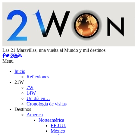
Las 21 Maravillas, una vuelta al Mundo y mil destinos
Menu
Inicio
Reflexiones
21W
7W
14W
Un día en…
Cronología de visitas
Destinos
América
Norteamérica
EE.UU.
México