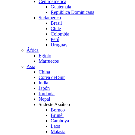
Centroamérica
Guatemala
República Dominicana
Sudamérica
Brasil
Chile
Colombia
Perú
Uruguay
África
Egipto
Marruecos
Asia
China
Corea del Sur
India
Japón
Jordania
Nepal
Sudeste Asiático
Borneo
Brunéi
Camboya
Laos
Malasia