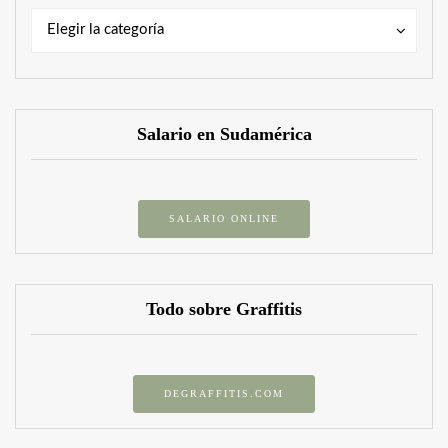
Categorías
Categorías
Elegir la categoría
Salario en Sudamérica
SALARIO ONLINE
Todo sobre Graffitis
DEGRAFFITIS.COM