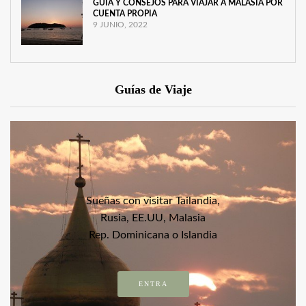
GUÍA Y CONSEJOS PARA VIAJAR A MALASIA POR
CUENTA PROPIA
9 JUNIO, 2022
Guías de Viaje
Sueñas con visitar Tailandia,
Rusia, EE.UU, Malasia
Rep. Dominicana o Islandia
ENTRA