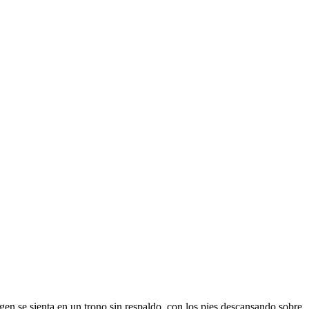
rgen se sienta en un trono sin respaldo, con los pies descansando sobre