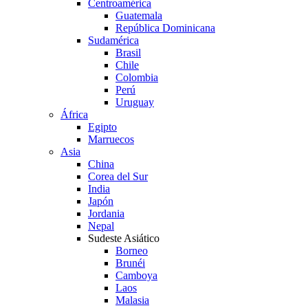
Centroamérica
Guatemala
República Dominicana
Sudamérica
Brasil
Chile
Colombia
Perú
Uruguay
África
Egipto
Marruecos
Asia
China
Corea del Sur
India
Japón
Jordania
Nepal
Sudeste Asiático
Borneo
Brunéi
Camboya
Laos
Malasia