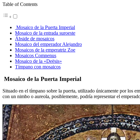
Table of Contents
Mosaico de la Puerta Imperial
Mosaico de la entrada suroeste
Ábside de mosaicos
Mosaico del emperador Alejandro
Mosaicos de la emperatriz Zoe
Mosaicos Comnenus
Mosaico de la «Deësis»
Tímpano con mosaicos
Mosaico de la Puerta Imperial
Situado en el tímpano sobre la puerta, utilizado únicamente por los empe
con un nimbo o aureola, posiblemente, podría representar el emperado