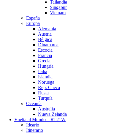
Tailandia
Singapur
Vietnam
España
Europa
Alemania
Austria
Bélgica
Dinamarca
Escocia
Francia
Grecia
Hungría
Italia
Islandia
Noruega
Rep. Checa
Rusia
Turquía
Oceanía
Australia
Nueva Zelanda
Vuelta al Mundo – RT21W
Ideario
Itinerario