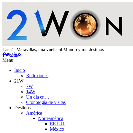
Las 21 Maravillas, una vuelta al Mundo y mil destinos
Menu
Inicio
Reflexiones
21W
7W
14W
Un día en…
Cronología de visitas
Destinos
América
Norteamérica
EE.UU.
México