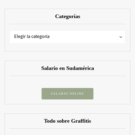
Categorías
Categorías
Categorías
Elegir la categoría
Salario en Sudamérica
SALARIO ONLINE
Todo sobre Graffitis