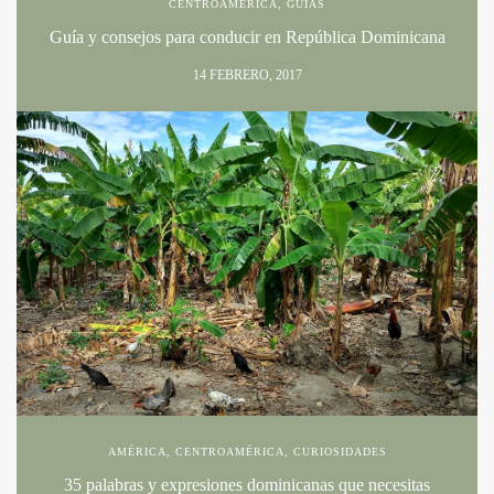
CENTROAMÉRICA
,
GUÍAS
Guía y consejos para conducir en República Dominicana
14 FEBRERO, 2017
AMÉRICA
,
CENTROAMÉRICA
,
CURIOSIDADES
35 palabras y expresiones dominicanas que necesitas