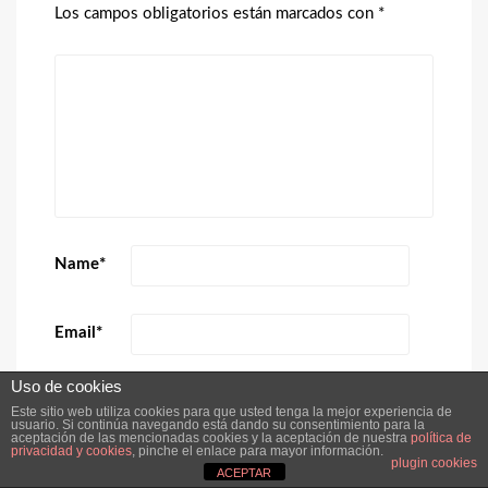
Los campos obligatorios están marcados con
*
Name
*
Email
*
Uso de cookies
Website
Este sitio web utiliza cookies para que usted tenga la mejor experiencia de
usuario. Si continúa navegando está dando su consentimiento para la
aceptación de las mencionadas cookies y la aceptación de nuestra
política de
privacidad y cookies
, pinche el enlace para mayor información.
plugin cookies
ACEPTAR