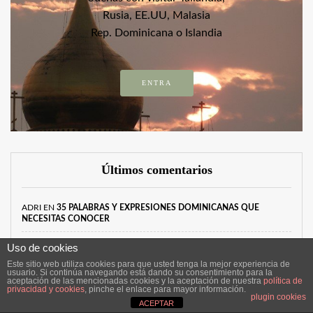
Rusia, EE.UU, Malasia
Rep. Dominicana o Islandia
ENTRA
Últimos comentarios
ADRI
EN
35 PALABRAS Y EXPRESIONES DOMINICANAS QUE
NECESITAS CONOCER
ALEJO NEGRE BAUZA
EN
ITINERARIO Y PINCELADAS TRAS 26 DÍAS
Uso de cookies
POR CHINA EN TREN Y BUS
Este sitio web utiliza cookies para que usted tenga la mejor experiencia de
usuario. Si continúa navegando está dando su consentimiento para la
aceptación de las mencionadas cookies y la aceptación de nuestra
política de
ROBERT
EN
35 PALABRAS Y EXPRESIONES DOMINICANAS QUE
privacidad y cookies
, pinche el enlace para mayor información.
NECESITAS CONOCER
plugin cookies
ACEPTAR