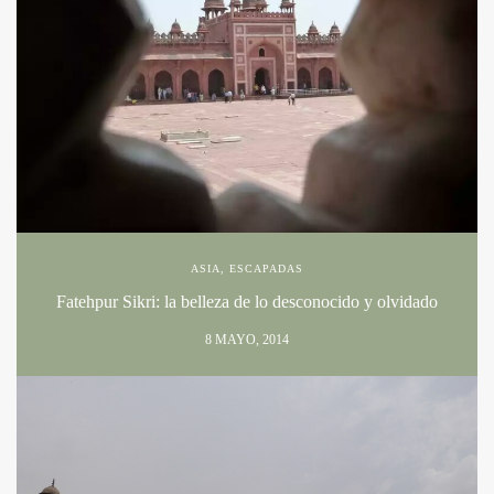
ASIA
,
ESCAPADAS
Fatehpur Sikri: la belleza de lo desconocido y olvidado
8 MAYO, 2014