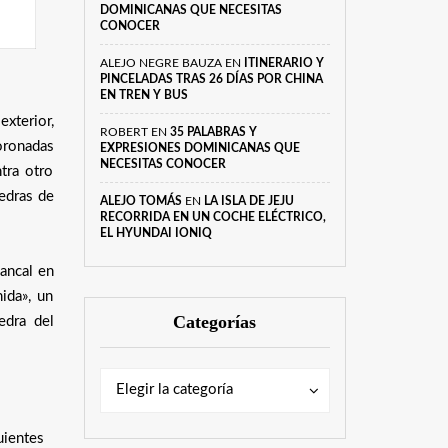
DOMINICANAS QUE NECESITAS
CONOCER
ALEJO NEGRE BAUZA
EN
ITINERARIO Y
PINCELADAS TRAS 26 DÍAS POR CHINA
EN TREN Y BUS
 exterior,
ROBERT
EN
35 PALABRAS Y
coronadas
EXPRESIONES DOMINICANAS QUE
NECESITAS CONOCER
tra otro
iedras de
ALEJO TOMÁS
EN
LA ISLA DE JEJU
RECORRIDA EN UN COCHE ELÉCTRICO,
EL HYUNDAI IONIQ
ancal en
ida», un
Categorías
edra del
Categorías
Categorías
Elegir la categoría
uientes