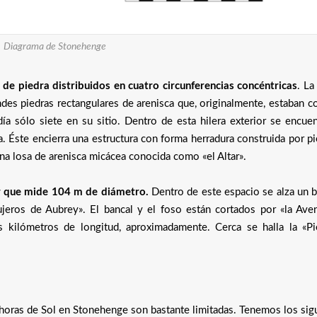
Diagrama de Stonehenge
e piedra distribuidos en cuatro circunferencias concéntricas
. La
ndes piedras rectangulares de arenisca que, originalmente, estaban 
a sólo siete en su sitio. Dentro de esta hilera exterior se encuen
. Éste encierra una estructura con forma herradura construida por p
na losa de arenisca micácea conocida como «el Altar».
ar que mide 104 m de diámetro.
Dentro de este espacio se alza un b
eros de Aubrey». El bancal y el foso están cortados por «la Aven
kilómetros de longitud, aproximadamente. Cerca se halla la «Pi
s horas de Sol en Stonehenge son bastante limitadas. Tenemos los sig