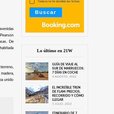
Todavía no he decidido las fechas
avenidas
 Pearson
asas. De
habitada
Lo último en 21W
GUÍA DE VIAJE AL
terreno,
SUR DE MARRUECOS:
7 DÍAS EN COCHE
 madera,
4 AGOSTO, 2022
ba unido
EL INCREÍBLE TREN
DE FLAM: PRECIOS,
RECORRIDO Y CÓMO
LLEGAR
5 JULIO, 2022
ITINERARIO DE 7