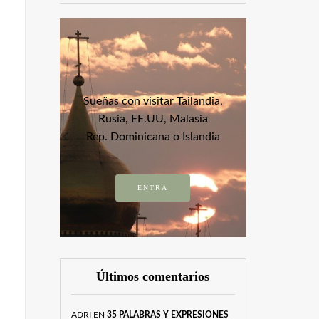
Sueñas con visitar Tailandia,
Rusia, EE.UU, Malasia
Rep. Dominicana o Islandia
ENTRA
Últimos comentarios
ADRI
EN
35 PALABRAS Y EXPRESIONES