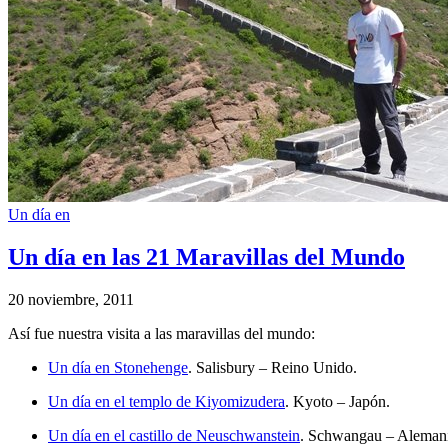
Un día en
Un día en las 21 Maravillas del Mundo
20 noviembre, 2011
Así fue nuestra visita a las maravillas del mundo:
Un día en Stonehenge
. Salisbury – Reino Unido.
Un día en el templo de Kiyomizudera
. Kyoto – Japón.
Un día en el castillo de Neuschwanstein
. Schwangau – Alemani