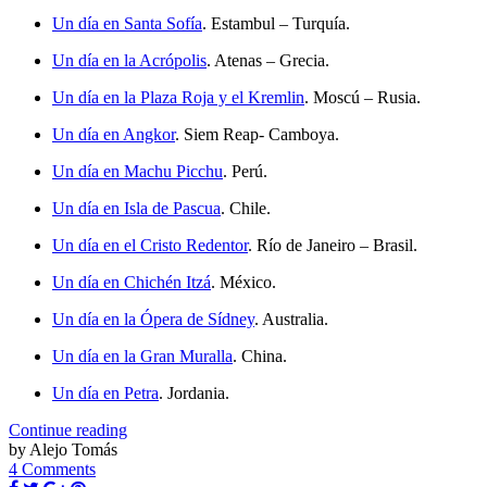
Un día en Santa Sofía
. Estambul – Turquía.
Un día en la Acrópolis
. Atenas – Grecia.
Un día en la Plaza Roja y el Kremlin
. Moscú – Rusia.
Un día en Angkor
. Siem Reap- Camboya.
Un día en Machu Picchu
. Perú.
Un día en Isla de Pascua
. Chile.
Un día en el Cristo Redentor
. Río de Janeiro – Brasil.
Un día en Chichén Itzá
. México.
Un día en la Ópera de Sídney
. Australia.
Un día en la Gran Muralla
. China.
Un día en Petra
. Jordania.
Continue reading
by Alejo Tomás
4 Comments