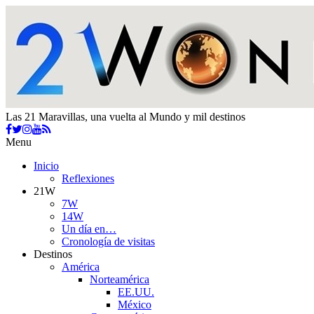
Las 21 Maravillas, una vuelta al Mundo y mil destinos
Menu
Inicio
Reflexiones
21W
7W
14W
Un día en…
Cronología de visitas
Destinos
América
Norteamérica
EE.UU.
México