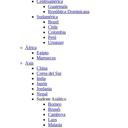
Centroamérica
Guatemala
República Dominicana
Sudamérica
Brasil
Chile
Colombia
Perú
Uruguay
África
Egipto
Marruecos
Asia
China
Corea del Sur
India
Japón
Jordania
Nepal
Sudeste Asiático
Borneo
Brunéi
Camboya
Laos
Malasia