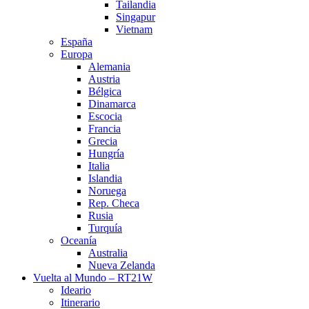
Tailandia
Singapur
Vietnam
España
Europa
Alemania
Austria
Bélgica
Dinamarca
Escocia
Francia
Grecia
Hungría
Italia
Islandia
Noruega
Rep. Checa
Rusia
Turquía
Oceanía
Australia
Nueva Zelanda
Vuelta al Mundo – RT21W
Ideario
Itinerario