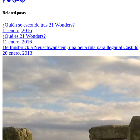
Related posts
¿Quién se esconde tras 21 Wonders?
11 enero, 2016
¿Qué es 21 Wonders?
11 enero, 2016
De Innsbruck a Neuschwanstein, una bella ruta para llegar al Castillo
20 enero, 2013