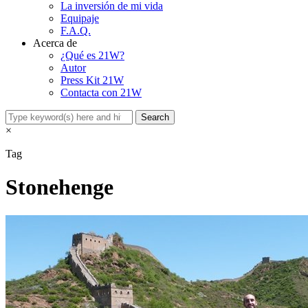
La inversión de mi vida
Equipaje
F.A.Q.
Acerca de
¿Qué es 21W?
Autor
Press Kit 21W
Contacta con 21W
×
Tag
Stonehenge