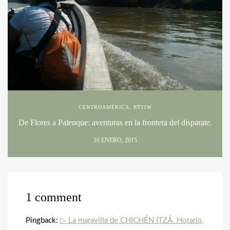
CENTROAMÉRICA
,
RT21W
De Flores a Palenque: aventuras en la frontera del disparate.
16 ENERO, 2015
1 comment
Pingback:
▷ La maravilla de CHICHÉN ITZÁ. Horario,