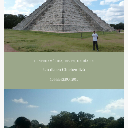
CENTROAMÉRICA
,
RT21W
,
UN DÍA EN
Un día en Chichén Itzá
16 FEBRERO, 2015