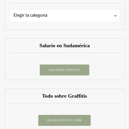
Categorías
Categorías
Elegir la categoría
Salario en Sudamérica
SALARIO ONLINE
Todo sobre Graffitis
DEGRAFFITIS.COM