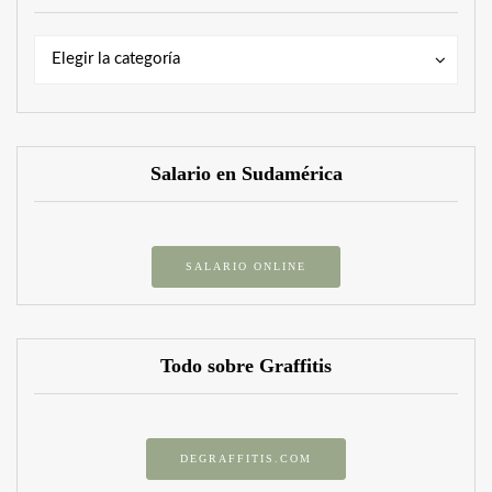
Categorías
Categorías
Elegir la categoría
Salario en Sudamérica
SALARIO ONLINE
Todo sobre Graffitis
DEGRAFFITIS.COM