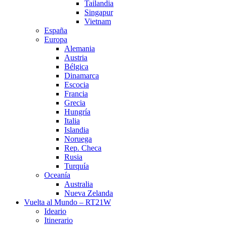
Tailandia
Singapur
Vietnam
España
Europa
Alemania
Austria
Bélgica
Dinamarca
Escocia
Francia
Grecia
Hungría
Italia
Islandia
Noruega
Rep. Checa
Rusia
Turquía
Oceanía
Australia
Nueva Zelanda
Vuelta al Mundo – RT21W
Ideario
Itinerario