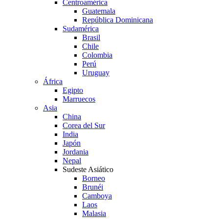
Centroamérica
Guatemala
República Dominicana
Sudamérica
Brasil
Chile
Colombia
Perú
Uruguay
África
Egipto
Marruecos
Asia
China
Corea del Sur
India
Japón
Jordania
Nepal
Sudeste Asiático
Borneo
Brunéi
Camboya
Laos
Malasia