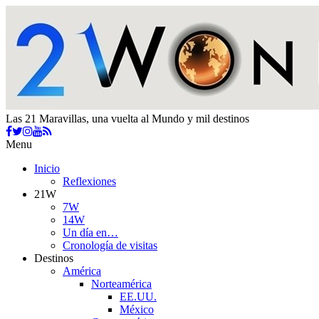
Las 21 Maravillas, una vuelta al Mundo y mil destinos
Menu
Inicio
Reflexiones
21W
7W
14W
Un día en…
Cronología de visitas
Destinos
América
Norteamérica
EE.UU.
México