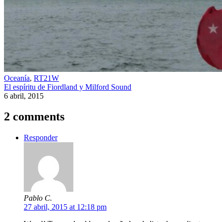
Oceanía
,
RT21W
El espíritu de Fiordland y Milford Sound
6 abril, 2015
2 comments
Responder
Pablo C.
27 abril, 2015 at 12:18 pm