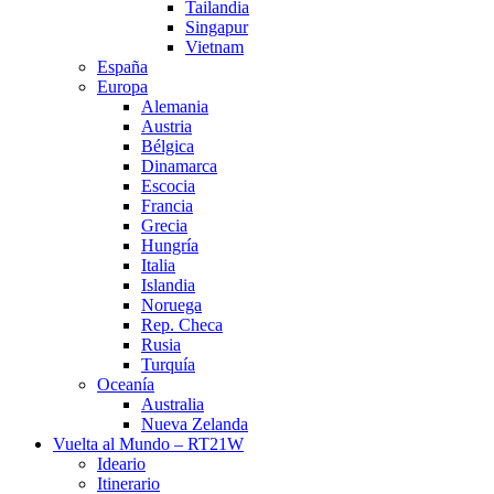
Tailandia
Singapur
Vietnam
España
Europa
Alemania
Austria
Bélgica
Dinamarca
Escocia
Francia
Grecia
Hungría
Italia
Islandia
Noruega
Rep. Checa
Rusia
Turquía
Oceanía
Australia
Nueva Zelanda
Vuelta al Mundo – RT21W
Ideario
Itinerario