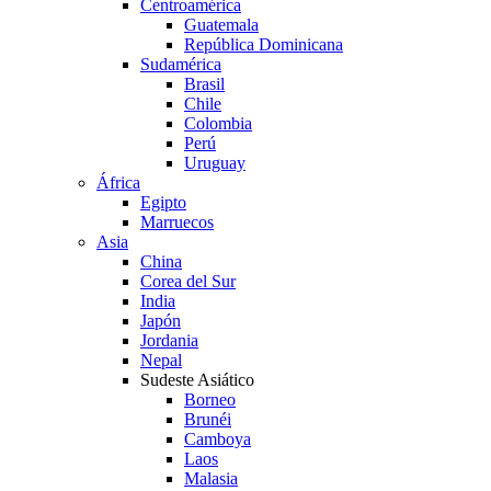
Centroamérica
Guatemala
República Dominicana
Sudamérica
Brasil
Chile
Colombia
Perú
Uruguay
África
Egipto
Marruecos
Asia
China
Corea del Sur
India
Japón
Jordania
Nepal
Sudeste Asiático
Borneo
Brunéi
Camboya
Laos
Malasia