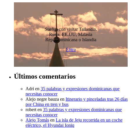
Sueñas con visitar Tailandia,
Rusia, EE.UU, Malasia
Rep. Dominicana o Islandia
Entra
Últimos comentarios
Adri
en
35 palabras y expresiones dominicanas que
necesitas conocer
Alejo negre bauza
en
Itinerario y pinceladas tras 26 días
por China en tren y bus
robert
en
35 palabras y expresiones dominicanas que
necesitas conocer
Alejo Tomás
en
La isla de Jeju recorrida en un coche
eléctrico, el Hyundai Ioniq