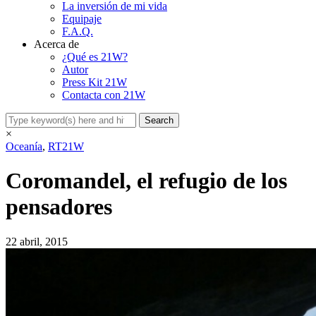
La inversión de mi vida
Equipaje
F.A.Q.
Acerca de
¿Qué es 21W?
Autor
Press Kit 21W
Contacta con 21W
×
Oceanía
,
RT21W
Coromandel, el refugio de los
pensadores
22 abril, 2015