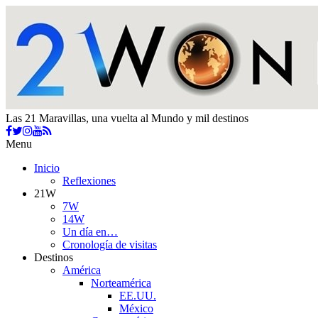
Las 21 Maravillas, una vuelta al Mundo y mil destinos
Menu
Inicio
Reflexiones
21W
7W
14W
Un día en…
Cronología de visitas
Destinos
América
Norteamérica
EE.UU.
México