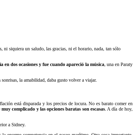
 ni siquiera un saludo, las gracias, ni el horario, nada, tan sólo
ría en dos ocasiones y fue cuando apareció la música
, una en Paraty
sonrisas, la amabilidad, daba gusto volver a viajar.
nflación está disparada y los precios de locura. No es barato comer en
e muy complicado y las opciones baratas son escasas
. A día de hoy,
ior a Sidney.
s la enorme competencia en el paseo marítimo. Otra cosa importante,