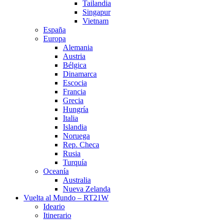
Tailandia
Singapur
Vietnam
España
Europa
Alemania
Austria
Bélgica
Dinamarca
Escocia
Francia
Grecia
Hungría
Italia
Islandia
Noruega
Rep. Checa
Rusia
Turquía
Oceanía
Australia
Nueva Zelanda
Vuelta al Mundo – RT21W
Ideario
Itinerario