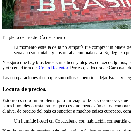
En pleno centro de Río de Janeiro
El momento estrella de la no simpatía fue comprar un billete de b
señalaba su pantalla y nos miraba con mala cara. Sí, llegué a
Y seguro que hay brasileños simpáticos y alegres, conozco algunos, per
y otra en el tren del
Cristo Redentor
. Por eso, la locura de Carnaval, 
Las comparaciones dicen que son odiosas, pero tras dejar Brasil y lleg
Locura de precios.
Esto no es solo un problema para un viajero de paso como yo, que l
bares humildes o restaurantes, pero es que menos aún es ir a compra
el nivel de precios del país es superior a muchos países europeos, co
Un humilde hostel en Copacabana con habitación compartida de
Y en la guerra de precios vale todo, salía más barato comer en pri