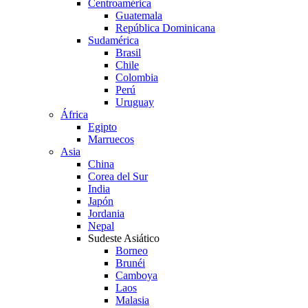
Centroamérica
Guatemala
República Dominicana
Sudamérica
Brasil
Chile
Colombia
Perú
Uruguay
África
Egipto
Marruecos
Asia
China
Corea del Sur
India
Japón
Jordania
Nepal
Sudeste Asiático
Borneo
Brunéi
Camboya
Laos
Malasia