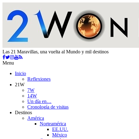
Las 21 Maravillas, una vuelta al Mundo y mil destinos
Menu
Inicio
Reflexiones
21W
7W
14W
Un día en…
Cronología de visitas
Destinos
América
Norteamérica
EE.UU.
México