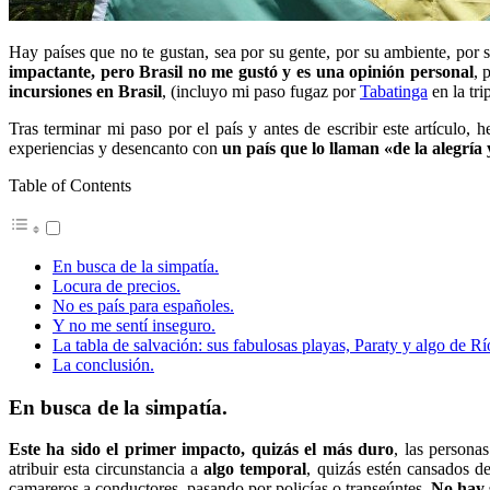
Hay países que no te gustan, sea por su gente, por su ambiente, por 
impactante, pero Brasil no me gustó y es una opinión personal
, 
incursiones en Brasil
, (incluyo mi paso fugaz por
Tabatinga
en la tri
Tras terminar mi paso por el país y antes de escribir este artículo,
experiencias y desencanto con
un país que lo llaman «de la alegría
Table of Contents
En busca de la simpatía.
Locura de precios.
No es país para españoles.
Y no me sentí inseguro.
La tabla de salvación: sus fabulosas playas, Paraty y algo de Rí
La conclusión.
En busca de la simpatía.
Este ha sido el primer impacto, quizás el más duro
, las persona
atribuir esta circunstancia a
algo temporal
, quizás estén cansados d
camareros a conductores, pasando por policías o transeúntes.
No hay 