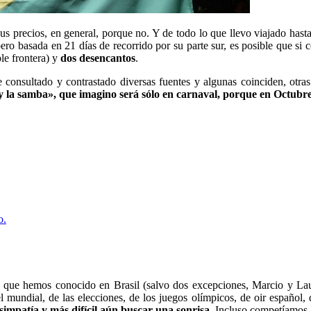
sus precios, en general, porque no. Y de todo lo que llevo viajado hast
pero basada en 21 días de recorrido por su parte sur, es posible que s
ple frontera) y
dos desencantos
.
 he consultado y contrastado diversas fuentes y algunas coinciden, otra
 y la samba», que imagino será sólo en carnaval, porque en Octubre
o.
s que hemos conocido en Brasil (salvo dos excepciones, Marcio y La
el mundial, de las elecciones, de los juegos olímpicos, de oir español
simpatía y más difícil aún buscar una sonrisa
. Incluso competíamos 