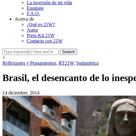
La inversión de mi vida
Equipaje
F.A.Q.
Acerca de
¿Qué es 21W?
Autor
Press Kit 21W
Contacta con 21W
×
Reflexiones y Pensamientos
,
RT21W
,
Sudamérica
Brasil, el desencanto de lo ines
14 diciembre, 2014