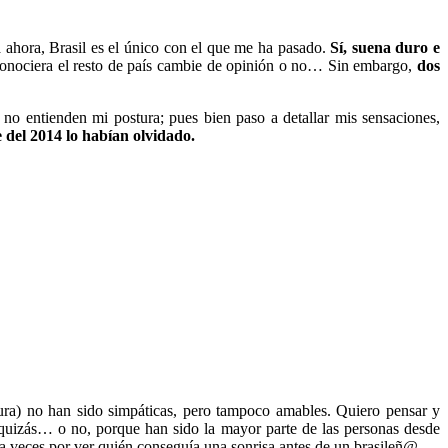
a ahora, Brasil es el único con el que me ha pasado.
Sí, suena duro e
i conociera el resto de país cambie de opinión o no… Sin embargo,
dos
s no entienden mi postura; pues bien paso a detallar mis sensaciones,
 del 2014 lo habían olvidado.
ura) no han sido simpáticas, pero tampoco amables. Quiero pensar y
, quizás… o no, porque han sido la mayor parte de las personas desde
a veces por ver quién conseguía una sonrisa antes de un brasileñ@.