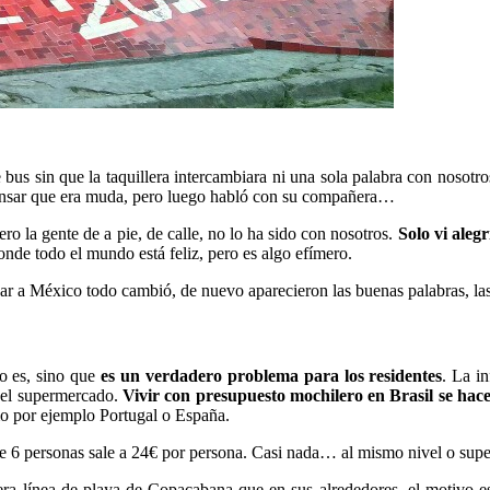
us sin que la taquillera intercambiara ni una sola palabra con nosotros,
 pensar que era muda, pero luego habló con su compañera…
o la gente de a pie, de calle, no lo ha sido con nosotros.
Solo vi aleg
donde todo el mundo está feliz, pero es algo efímero.
ar a México todo cambió, de nuevo aparecieron las buenas palabras, las 
o es, sino que
es un verdadero problema para los residentes
. La i
r el supermercado.
Vivir con presupuesto mochilero en Brasil se hac
mo por ejemplo Portugal o España.
 6 personas sale a 24€ por persona. Casi nada… al mismo nivel o super
mera línea de playa de Copacabana que en sus alrededores, el motivo e