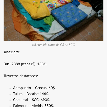
Mi humilde cama de CS en SCC
Transporte
Bus: 2388 pesos ($). 138€.
Trayectos destacados:
Aeropuerto – Cancún: 60$.
Tulum – Bacalar: 146$.
Chetumal – SCC: 690$.
Palenque – Mérida: 550$.