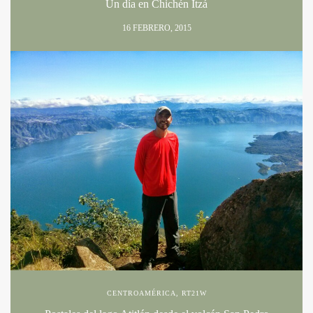
Un día en Chichén Itzá
16 FEBRERO, 2015
CENTROAMÉRICA
,
RT21W