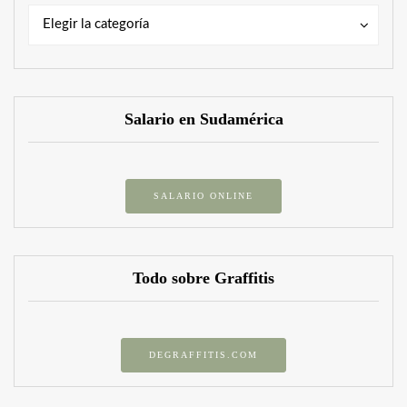
Categorías
Categorías
Elegir la categoría
Salario en Sudamérica
SALARIO ONLINE
Todo sobre Graffitis
DEGRAFFITIS.COM