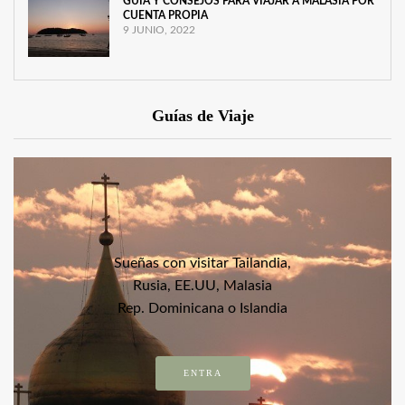
GUÍA Y CONSEJOS PARA VIAJAR A MALASIA POR
CUENTA PROPIA
9 JUNIO, 2022
Guías de Viaje
Sueñas con visitar Tailandia,
Rusia, EE.UU, Malasia
Rep. Dominicana o Islandia
ENTRA