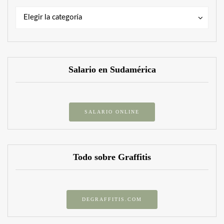
Categorías
Categorías
Elegir la categoría
Salario en Sudamérica
SALARIO ONLINE
Todo sobre Graffitis
DEGRAFFITIS.COM