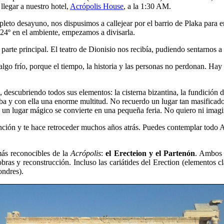
legar a nuestro hotel,
Acrópolis House
, a la 1:30 AM.
eto desayuno, nos dispusimos a callejear por el barrio de Plaka para e
24º en el ambiente, empezamos a divisarla.
 parte principal. El teatro de Dionisio nos recibía, pudiendo sentarnos a
, algo frío, porque el tiempo, la historia y las personas no perdonan. H
 descubriendo todos sus elementos: la cisterna bizantina, la fundición
ba y con ella una enorme multitud. No recuerdo un lugar tan masificado 
que un lugar mágico se convierte en una pequeña feria. No quiero ni ima
ención y te hace retroceder muchos años atrás. Puedes contemplar todo A
más reconocibles de la
Acrópolis
:
el Erecteion y el Partenón
. Ambos 
obras y reconstrucción. Incluso las cariátides del Erection (elementos c
ondres).