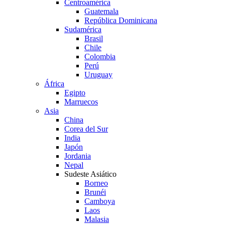
Centroamérica
Guatemala
República Dominicana
Sudamérica
Brasil
Chile
Colombia
Perú
Uruguay
África
Egipto
Marruecos
Asia
China
Corea del Sur
India
Japón
Jordania
Nepal
Sudeste Asiático
Borneo
Brunéi
Camboya
Laos
Malasia