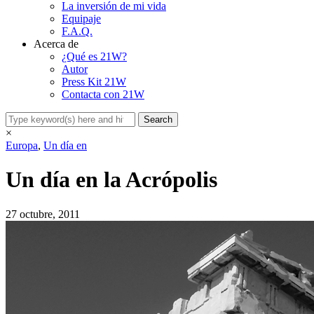
La inversión de mi vida
Equipaje
F.A.Q.
Acerca de
¿Qué es 21W?
Autor
Press Kit 21W
Contacta con 21W
×
Europa
,
Un día en
Un día en la Acrópolis
27 octubre, 2011