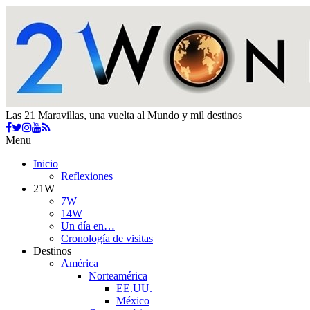
Las 21 Maravillas, una vuelta al Mundo y mil destinos
Menu
Inicio
Reflexiones
21W
7W
14W
Un día en…
Cronología de visitas
Destinos
América
Norteamérica
EE.UU.
México