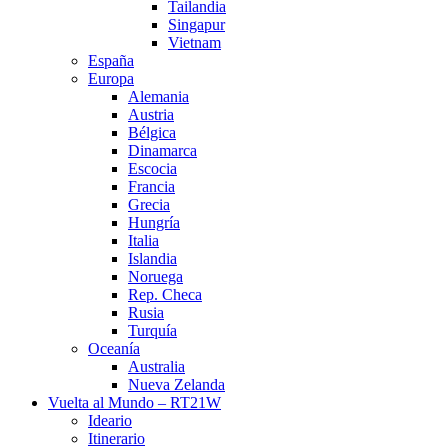
Tailandia
Singapur
Vietnam
España
Europa
Alemania
Austria
Bélgica
Dinamarca
Escocia
Francia
Grecia
Hungría
Italia
Islandia
Noruega
Rep. Checa
Rusia
Turquía
Oceanía
Australia
Nueva Zelanda
Vuelta al Mundo – RT21W
Ideario
Itinerario