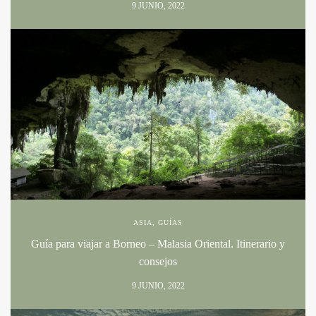
9 JUNIO, 2022
ASIA
,
GUÍAS
Guía para viajar a Borneo – Malasia Oriental. Itinerario y
consejos
9 JUNIO, 2022