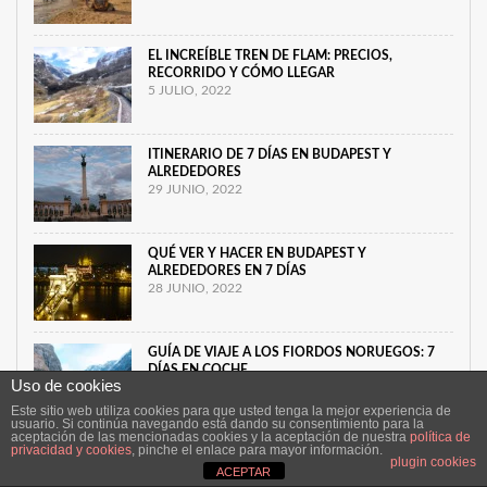
EL INCREÍBLE TREN DE FLAM: PRECIOS,
RECORRIDO Y CÓMO LLEGAR
5 JULIO, 2022
ITINERARIO DE 7 DÍAS EN BUDAPEST Y
ALREDEDORES
29 JUNIO, 2022
QUÉ VER Y HACER EN BUDAPEST Y
ALREDEDORES EN 7 DÍAS
28 JUNIO, 2022
GUÍA DE VIAJE A LOS FIORDOS NORUEGOS: 7
DÍAS EN COCHE
Uso de cookies
15 JUNIO, 2022
Este sitio web utiliza cookies para que usted tenga la mejor experiencia de
usuario. Si continúa navegando está dando su consentimiento para la
aceptación de las mencionadas cookies y la aceptación de nuestra
política de
privacidad y cookies
, pinche el enlace para mayor información.
GUÍA Y CONSEJOS PARA VIAJAR A MALASIA POR
plugin cookies
CUENTA PROPIA
ACEPTAR
9 JUNIO, 2022