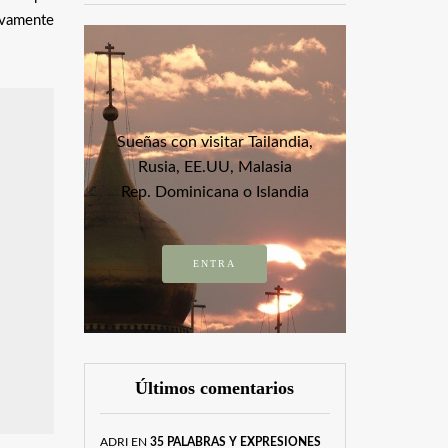
ivamente
Sueñas con visitar Tailandia,
Rusia, EE.UU, Malasia
Rep. Dominicana o Islandia
ENTRA
Últimos comentarios
ADRI
EN
35 PALABRAS Y EXPRESIONES