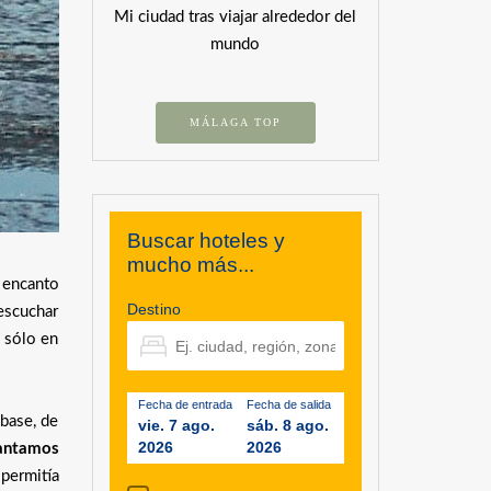
Mi ciudad tras viajar alrededor del
mundo
MÁLAGA TOP
Buscar hoteles y
mucho más...
n encanto
Destino
 escuchar
a sólo en
Fecha de entrada
Fecha de salida
 base, de
vie. 7 ago.
sáb. 8 ago.
2026
2026
antamos
permitía