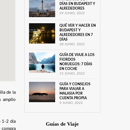
DÍAS EN BUDAPEST Y
ALREDEDORES
29 JUNIO, 2022
QUÉ VER Y HACER EN
BUDAPEST Y
ALREDEDORES EN 7
DÍAS
28 JUNIO, 2022
GUÍA DE VIAJE A LOS
FIORDOS
NORUEGOS: 7 DÍAS
EN COCHE
15 JUNIO, 2022
GUÍA Y CONSEJOS
PARA VIAJAR A
lia de la
MALASIA POR
CUENTA PROPIA
n amplio
9 JUNIO, 2022
o 1-2 día
Guías de Viaje
de compra