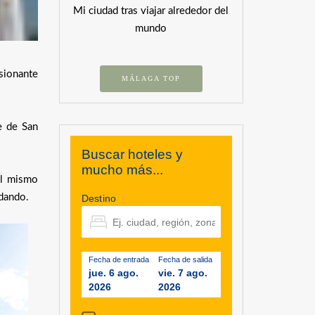
Mi ciudad tras viajar alrededor del
mundo
sionante
MÁLAGA TOP
e de San
Buscar hoteles y
mucho más...
del mismo
dando.
Destino
Fecha de entrada
Fecha de salida
jue. 6 ago.
vie. 7 ago.
2026
2026