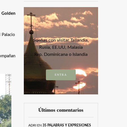
– Golden
l Palacio
Sueñas con visitar Tailandia,
Rusia, EE.UU, Malasia
Rep. Dominicana o Islandia
compañan
ENTRA
Últimos comentarios
ADRI
EN
35 PALABRAS Y EXPRESIONES