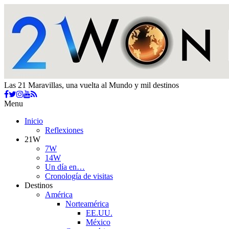
Las 21 Maravillas, una vuelta al Mundo y mil destinos
Menu
Inicio
Reflexiones
21W
7W
14W
Un día en…
Cronología de visitas
Destinos
América
Norteamérica
EE.UU.
México