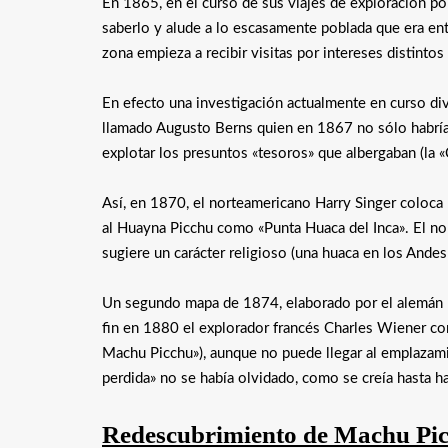
En 1865, en el curso de sus viajes de exploración por 
saberlo y alude a lo escasamente poblada que era en
zona empieza a recibir visitas por intereses distintos
En efecto una investigación actualmente en curso d
llamado Augusto Berns quien en 1867 no sólo habría 
explotar los presuntos «tesoros» que albergaban (la
Así, en 1870, el norteamericano Harry Singer coloca 
al Huayna Picchu como «Punta Huaca del Inca». El nom
sugiere un carácter religioso (una huaca en los Andes
Un segundo mapa de 1874, elaborado por el alemán 
fin en 1880 el explorador francés Charles Wiener conf
Machu Picchu»), aunque no puede llegar al emplazamie
perdida» no se había olvidado, como se creía hasta 
Redescubrimiento de Machu Pic