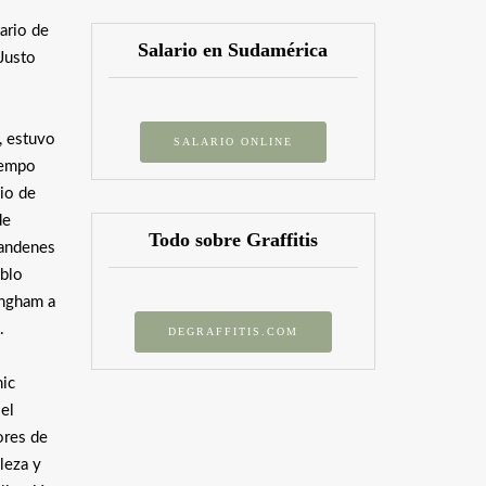
ario de
Salario en Sudamérica
Justo
, estuvo
SALARIO ONLINE
tiempo
io de
de
Todo sobre Graffitis
 andenes
ablo
ingham a
.
DEGRAFFITIS.COM
hic
 el
ores de
leza y