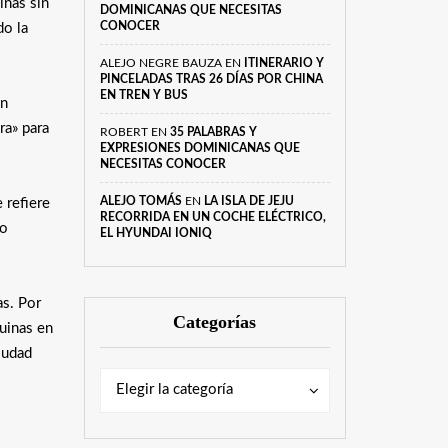
inas sin
DOMINICANAS QUE NECESITAS
CONOCER
do la
ALEJO NEGRE BAUZA
EN
ITINERARIO Y
PINCELADAS TRAS 26 DÍAS POR CHINA
EN TREN Y BUS
án
ra» para
ROBERT
EN
35 PALABRAS Y
EXPRESIONES DOMINICANAS QUE
NECESITAS CONOCER
ALEJO TOMÁS
EN
LA ISLA DE JEJU
 refiere
RECORRIDA EN UN COCHE ELÉCTRICO,
so
EL HYUNDAI IONIQ
s. Por
Categorías
ruinas en
iudad
Categorías
Categorías
Elegir la categoría