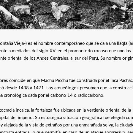
ntaña Vieja») es el nombre contemporáneo que se da a una llaqta (a
mente a mediados del siglo XV en el promontorio rocoso que une las
e oriental de los Andes Centrales, al sur del Perú. Su nombre origin
res coincide en que Machu Picchu fue construida por el Inca Pachacú
rnó desde 1438 a 1471. Los arqueólogos presumen que la construcci
ha cronológica dada por el carbono 14 o radiocarbono.
cracia incaica, la fortaleza fue ubicada en la vertiente oriental de la
apital del imperio. Su estratégica situación geográfica fue elegida con
y alejada de la vista de extraños por una enmarañada selva, la ciudad
ngosta entrada, lo que permitía, en caso de un ataque sorpresivo, se