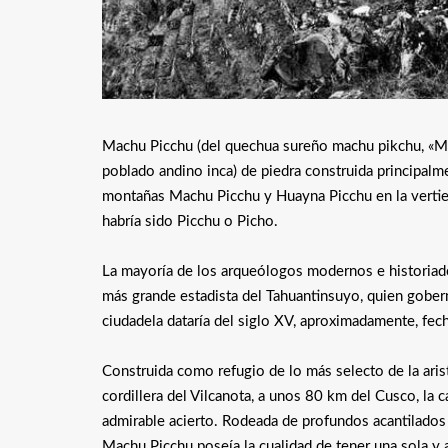
Machu Picchu (del quechua sureño machu pikchu, «Mo
poblado andino inca) de piedra construida principal
montañas Machu Picchu y Huayna Picchu en la vertient
habría sido Picchu o Picho.
La mayoría de los arqueólogos modernos e historiado
más grande estadista del Tahuantinsuyo, quien gobe
ciudadela dataría del siglo XV, aproximadamente, fec
Construida como refugio de lo más selecto de la aristo
cordillera del Vilcanota, a unos 80 km del Cusco, la c
admirable acierto. Rodeada de profundos acantilados 
Machu Picchu poseía la cualidad de tener una sola y a