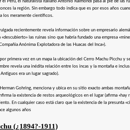
el Perú, el naturalista italiano Antonio Raimondi pasa al pie de las ru
tonces la región. Sin embargo todo indica que es por esos años cuan
 a los meramente científicos.
ivulgada recientemente revela información sobre un empresario alem
«descubierto» las ruinas sino que habría fundado una empresa «mine
 «Compañía Anónima Explotadora de las Huacas del Inca»).
por primera vez en un mapa la ubicación del Cerro Machu Picchu y se
bre revela una inédita relación entre los incas y la montaña e inclu
 Antiguos era un lugar sagrado).
Herman Gohring, menciona y ubica en su sitio exacto ambas montaña
irma la existencia de restos arqueológicos en el lugar (afirma «hay 
nto. En cualquier caso está claro que la existencia de la presunta «c
hace algunos años
chu (¿1894?-1911)