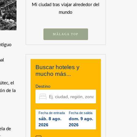
Mi ciudad tras viajar alrededor del
mundo
MÁLAGA TOP
ntiguo
al
Buscar hoteles y
mucho más...
tec, el
Destino
ón de la
Fecha de entrada
Fecha de salida
sáb. 8 ago.
dom. 9 ago.
2026
2026
ela de
r