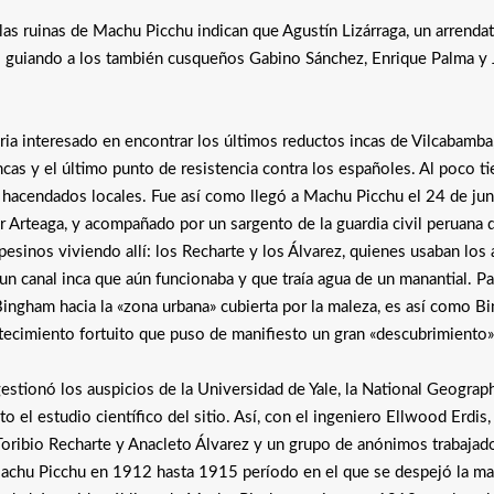
 las ruinas de Machu Picchu indican que Agustín Lizárraga, un arrendat
902 guiando a los también cusqueños Gabino Sánchez, Enrique Palma y 
ia interesado en encontrar los últimos reductos incas de Vilcabamba
ncas y el último punto de resistencia contra los españoles. Al poco 
s hacendados locales. Fue así como llegó a Machu Picchu el 24 de jun
r Arteaga, y acompañado por un sargento de la guardia civil peruana 
pesinos viviendo allí: los Recharte y los Álvarez, quienes usaban los
e un canal inca que aún funcionaba y que traía agua de un manantial. P
ingham hacia la «zona urbana» cubierta por la maleza, es así como B
ecimiento fortuito que puso de manifiesto un gran «descubrimiento»
tionó los auspicios de la Universidad de Yale, la National Geograp
o el estudio científico del sitio. Así, con el ingeniero Ellwood Erdis,
Toribio Recharte y Anacleto Álvarez y un grupo de anónimos trabajad
Machu Picchu en 1912 hasta 1915 período en el que se despejó la ma