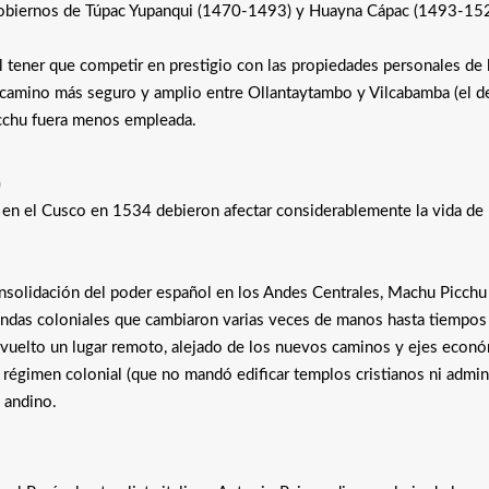
 gobiernos de Túpac Yupanqui (1470-1493) y Huayna Cápac (1493-15
l tener que competir en prestigio con las propiedades personales de 
camino más seguro y amplio entre Ollantaytambo y Vilcabamba (el de
icchu fuera menos empleada.
)
la en el Cusco en 1534 debieron afectar considerablemente la vida d
onsolidación del poder español en los Andes Centrales, Machu Picchu
iendas coloniales que cambiaron varias veces de manos hasta tiempos
 vuelto un lugar remoto, alejado de los nuevos caminos y ejes econ
l régimen colonial (que no mandó edificar templos cristianos ni admin
 andino.