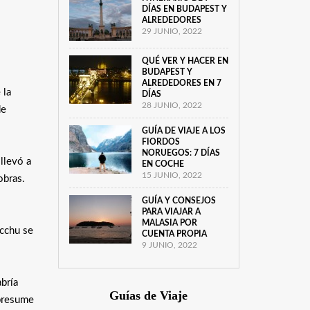
DÍAS EN BUDAPEST Y
ALREDEDORES
29 JUNIO, 2022
QUÉ VER Y HACER EN
BUDAPEST Y
ALREDEDORES EN 7
 la
DÍAS
28 JUNIO, 2022
de
GUÍA DE VIAJE A LOS
FIORDOS
NORUEGOS: 7 DÍAS
 llevó a
EN COCHE
15 JUNIO, 2022
obras.
GUÍA Y CONSEJOS
PARA VIAJAR A
MALASIA POR
icchu se
CUENTA PROPIA
9 JUNIO, 2022
bría
Guías de Viaje
 presume