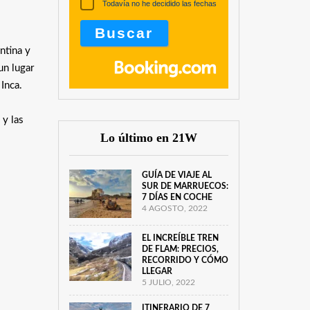
Todavía no he decidido las fechas
ntina y
un lugar
Inca.
 y las
Lo último en 21W
GUÍA DE VIAJE AL
SUR DE MARRUECOS:
7 DÍAS EN COCHE
4 AGOSTO, 2022
EL INCREÍBLE TREN
DE FLAM: PRECIOS,
RECORRIDO Y CÓMO
LLEGAR
5 JULIO, 2022
ITINERARIO DE 7