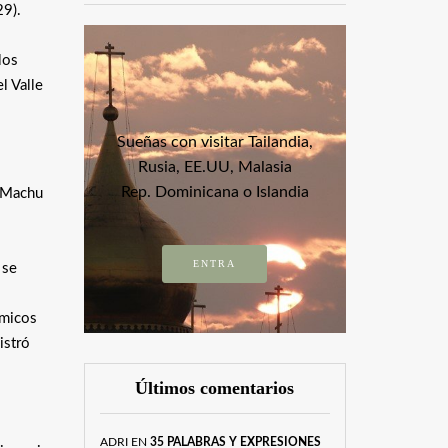
29).
los
l Valle
Sueñas con visitar Tailandia,
Rusia, EE.UU, Malasia
Rep. Dominicana o Islandia
e Machu
ENTRA
 se
ómicos
istró
Últimos comentarios
ADRI
EN
35 PALABRAS Y EXPRESIONES