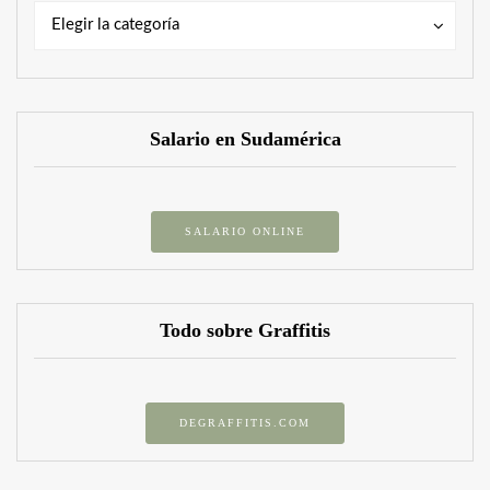
Categorías
Categorías
Elegir la categoría
Salario en Sudamérica
SALARIO ONLINE
Todo sobre Graffitis
DEGRAFFITIS.COM