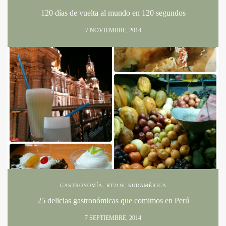
120 días de vuelta al mundo en 120 segundos
7 NOVIEMBRE, 2014
GASTRONOMÍA
,
RT21W
,
SUDAMÉRICA
25 delicias gastronómicas que comimos en Perú
7 SEPTIEMBRE, 2014