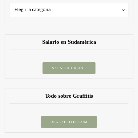
Categorías
Categorías
Elegir la categoría
Salario en Sudamérica
SALARIO ONLINE
Todo sobre Graffitis
DEGRAFFITIS.COM