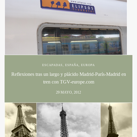
ESCAPADAS
,
ESPAÑA
,
EUROPA
Reflexiones tras un largo y plácido Madrid-París-Madrid en
tren con TGV-europe.com
29 MAYO, 2012