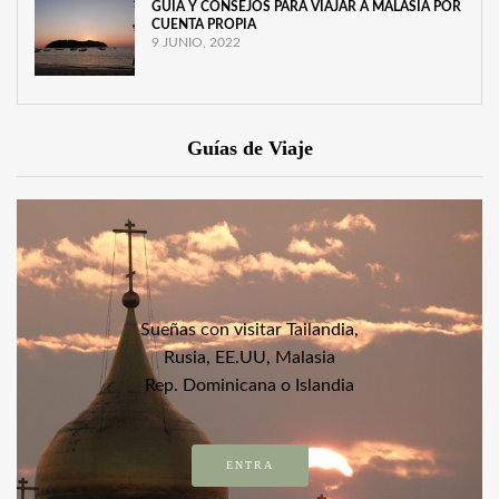
GUÍA Y CONSEJOS PARA VIAJAR A MALASIA POR
CUENTA PROPIA
9 JUNIO, 2022
Guías de Viaje
Sueñas con visitar Tailandia,
Rusia, EE.UU, Malasia
Rep. Dominicana o Islandia
ENTRA