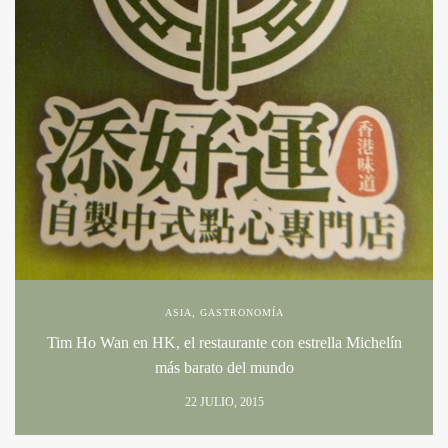
ASIA
,
GASTRONOMÍA
Tim Ho Wan en HK, el restaurante con estrella Michelín
más barato del mundo
22 JULIO, 2015