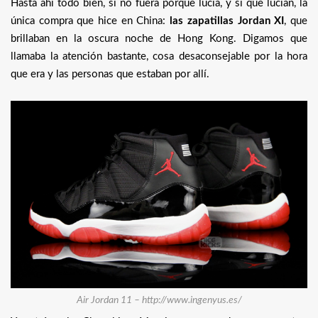
Hasta ahí todo bien, si no fuera porque lucía, y si que lucían, la
única compra que hice en China:
las zapatillas Jordan XI
, que
brillaban en la oscura noche de Hong Kong. Digamos que
llamaba la atención bastante, cosa desaconsejable por la hora
que era y las personas que estaban por allí.
Air Jordan 11 – http://www.ingenyus.es/