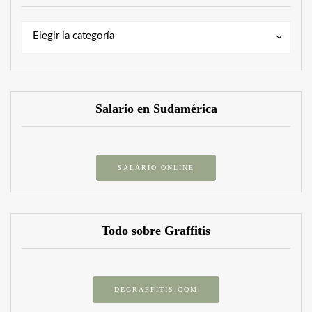
Categorías
Categorías
Elegir la categoría
Salario en Sudamérica
SALARIO ONLINE
Todo sobre Graffitis
DEGRAFFITIS.COM