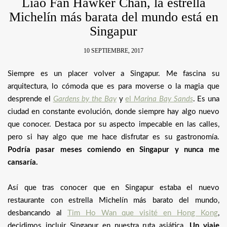
Liao Fan Hawker Chan, la estrella
Michelín más barata del mundo está en
Singapur
10 SEPTIEMBRE, 2017
Siempre es un placer volver a Singapur. Me fascina su
arquitectura, lo cómoda que es para moverse o la magia que
desprende el
Gardens by the Bay
y
el
Marina Bay Sands
. Es una
ciudad en constante evolución, donde siempre hay algo nuevo
que conocer. Destaca por su aspecto impecable en las calles,
pero si hay algo que me hace disfrutar es su gastronomía.
Podría pasar meses comiendo en Singapur y nunca me
cansaría.
Así que tras conocer que en Singapur estaba el nuevo
restaurante con estrella Michelín más barato del mundo,
desbancando al
Tim Ho Wan que visité en Hong Kong
,
decidimos incluir Singapur en nuestra ruta asiática.
Un viaje