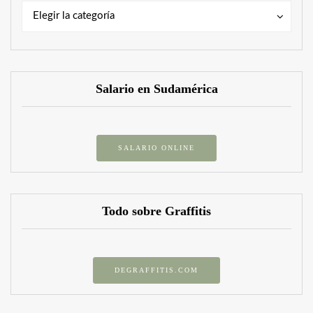
Categorías
Categorías
Elegir la categoría
Salario en Sudamérica
SALARIO ONLINE
Todo sobre Graffitis
DEGRAFFITIS.COM