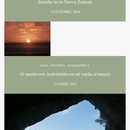
Islandia no es Nueva Zelanda
13 OCTUBRE, 2016
ASIA
,
OCEANÍA
,
SUDAMÉRICA
10 atardeceres inolvidables en mi vuelta al mundo
23 JUNIO, 2015