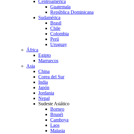
Centroamérica
Guatemala
República Dominicana
Sudamérica
Brasil
Chile
Colombia
Perú
Uruguay
África
Egipto
Marruecos
Asia
China
Corea del Sur
India
Japón
Jordania
Nepal
Sudeste Asiático
Borneo
Brunéi
Camboya
Laos
Malasia