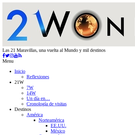
Las 21 Maravillas, una vuelta al Mundo y mil destinos
Menu
Inicio
Reflexiones
21W
7W
14W
Un día en…
Cronología de visitas
Destinos
América
Norteamérica
EE.UU.
México