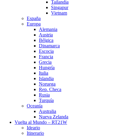
Tailandia
Singapur
Vietnam
España
Europa
Alemania
Austria
Bélgica
Dinamarca
Escocia
Francia
Grecia
Hungría
Italia
Islandia
Noruega
Rep. Checa
Rusia
Turquía
Oceanía
Australia
Nueva Zelanda
Vuelta al Mundo – RT21W
Ideario
Itinerario