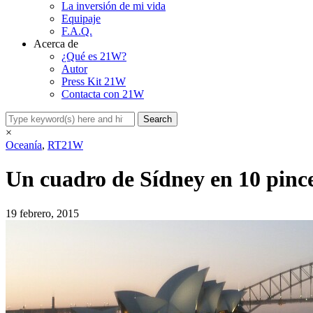
La inversión de mi vida
Equipaje
F.A.Q.
Acerca de
¿Qué es 21W?
Autor
Press Kit 21W
Contacta con 21W
×
Oceanía
,
RT21W
Un cuadro de Sídney en 10 pince
19 febrero, 2015