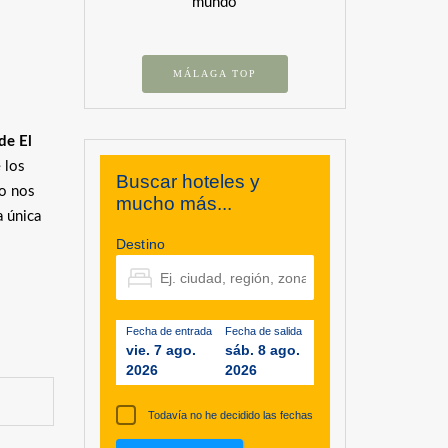
mundo
MÁLAGA TOP
de El
 los
Buscar hoteles y
so nos
mucho más...
a única
Destino
Fecha de entrada
Fecha de salida
vie. 7 ago.
sáb. 8 ago.
2026
2026
Todavía no he decidido las fechas