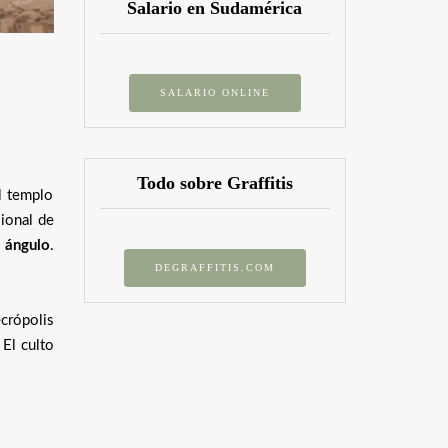
Salario en Sudamérica
SALARIO ONLINE
Todo sobre Graffitis
l templo
sional de
 ángulo
.
DEGRAFFITIS.COM
ecrópolis
 El culto