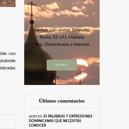
Sueñas con visitar Tailandia,
Rusia, EE.UU, Malasia
Rep. Dominicana o Islandia
tido con
pirámide
ENTRA
ideradas
Últimos comentarios
ADRI
EN
35 PALABRAS Y EXPRESIONES
DOMINICANAS QUE NECESITAS
CONOCER