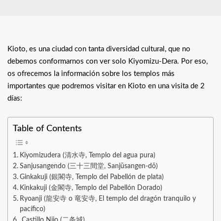
Kioto, es una ciudad con tanta diversidad cultural, que no
debemos conformarnos con ver solo Kiyomizu-Dera. Por eso,
os ofrecemos la información sobre los templos más
importantes que podremos visitar en Kioto en una visita de 2
días:
Table of Contents
Kiyomizudera (清水寺, Templo del agua pura)
Sanjusangendo (三十三間堂, Sanjūsangen-dō)
Ginkakuji (銀閣寺, Templo del Pabellón de plata)
Kinkakuji (金閣寺, Templo del Pabellón Dorado)
Ryoanji (龍安寺 o 竜安寺, El templo del dragón tranquilo y
pacífico)
Castillo Nijo (二条城)