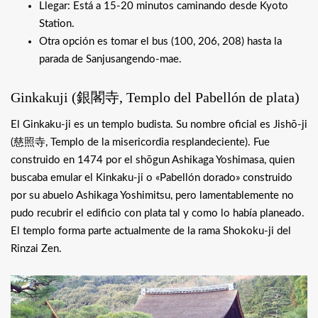
Llegar: Está a 15-20 minutos caminando desde Kyoto
Station.
Otra opción es tomar el bus (100, 206, 208) hasta la
parada de Sanjusangendo-mae.
Ginkakuji (
銀閣寺
, Templo del Pabellón de plata)
El Ginkaku-ji es un templo budista. Su nombre oficial es Jishō-ji
(
慈照寺
, Templo de la misericordia resplandeciente). Fue
construido en 1474 por el shōgun Ashikaga Yoshimasa, quien
buscaba emular el Kinkaku-ji o «Pabellón dorado» construido
por su abuelo Ashikaga Yoshimitsu, pero lamentablemente no
pudo recubrir el edificio con plata tal y como lo había planeado.
El templo forma parte actualmente de la rama Shokoku-ji del
Rinzai Zen.