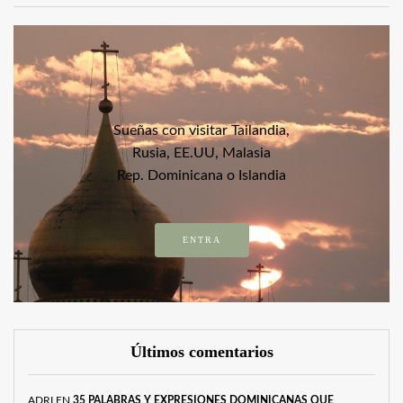
Sueñas con visitar Tailandia,
Rusia, EE.UU, Malasia
Rep. Dominicana o Islandia
ENTRA
Últimos comentarios
ADRI
EN
35 PALABRAS Y EXPRESIONES DOMINICANAS QUE