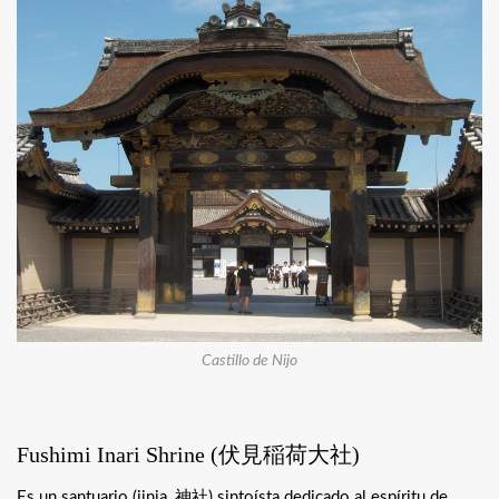
Castillo de Nijo
Fushimi Inari Shrine (
伏見稲荷大社
)
Es un santuario (jinja,
神社
) sintoísta dedicado al espíritu de