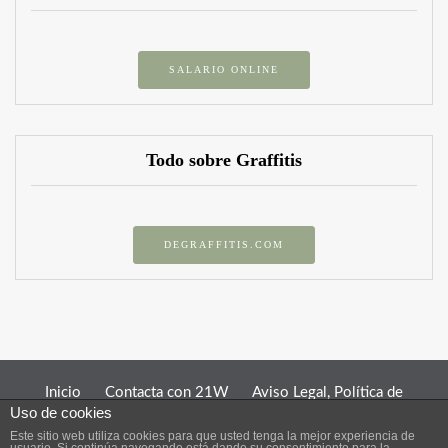
SALARIO ONLINE
Todo sobre Graffitis
DEGRAFFITIS.COM
Inicio
Contacta con 21W
Aviso Legal, Política de
Uso de cookies
Privacidad y Política de Cookies
Este sitio web utiliza cookies para que usted tenga la mejor experiencia de
El contenido de 21W pertenece a Alejo Tomás y