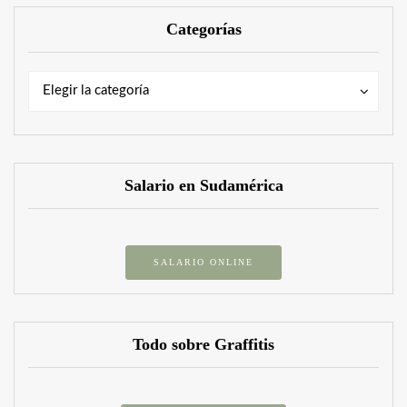
Categorías
Categorías
Categorías
Elegir la categoría
Salario en Sudamérica
SALARIO ONLINE
Todo sobre Graffitis