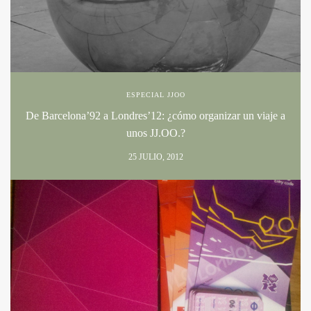
ESPECIAL JJOO
De Barcelona’92 a Londres’12: ¿cómo organizar un viaje a
unos JJ.OO.?
25 JULIO, 2012