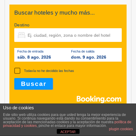
Buscar hoteles y mucho más...
Destino
Fecha de entrada
Fecha de salida
sáb. 8 ago. 2026
dom. 9 ago. 2026
Todavía no he decidido las fechas
Uso de cookies
Este sitio web utiliza cookies para que usted tenga la mejor experiencia de
usuario. Si continúa navegando está dando su consentimiento para la
aceptación de las mencionadas cookies y la aceptación de nuestra
política de
privacidad y cookies
, pinche el enlace para mayor información.
Lo último en 21W
plugin cookies
ACEPTAR