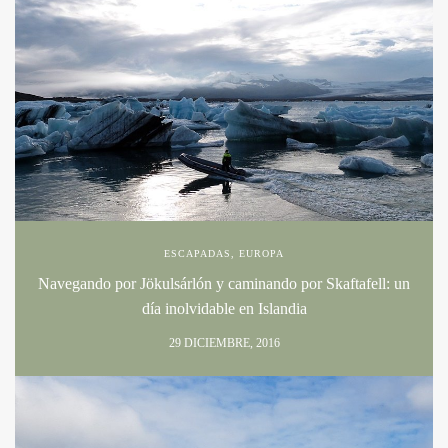
ESCAPADAS
,
EUROPA
Navegando por Jökulsárlón y caminando por Skaftafell: un
día inolvidable en Islandia
29 DICIEMBRE, 2016