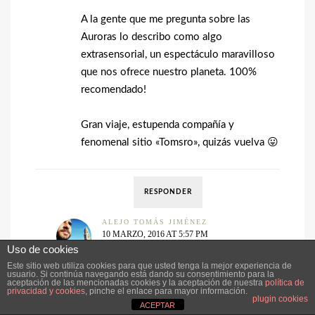
A la gente que me pregunta sobre las
Auroras lo describo como algo
extrasensorial, un espectáculo maravilloso
que nos ofrece nuestro planeta. 100%
recomendado!
Gran viaje, estupenda compañía y
fenomenal sitio «Tomsro», quizás vuelva 😛
RESPONDER
ALEJO TOMÁS JIMÉNEZ
10 MARZO, 2016 AT 5:57 PM
Uso de cookies
Gracias, Pablo! No todo se puede
Este sitio web utiliza cookies para que usted tenga la mejor experiencia de
contar y hay que poner en contexto al
usuario. Si continúa navegando está dando su consentimiento para la
aceptación de las mencionadas cookies y la aceptación de nuestra
política de
público… pero aquí en el comentario si
privacidad y cookies
, pinche el enlace para mayor información.
plugin cookies
ACEPTAR
puedo decir que «las Auroras estaban