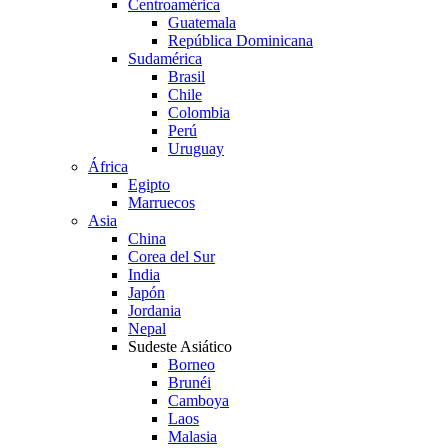
Centroamérica
Guatemala
República Dominicana
Sudamérica
Brasil
Chile
Colombia
Perú
Uruguay
África
Egipto
Marruecos
Asia
China
Corea del Sur
India
Japón
Jordania
Nepal
Sudeste Asiático
Borneo
Brunéi
Camboya
Laos
Malasia