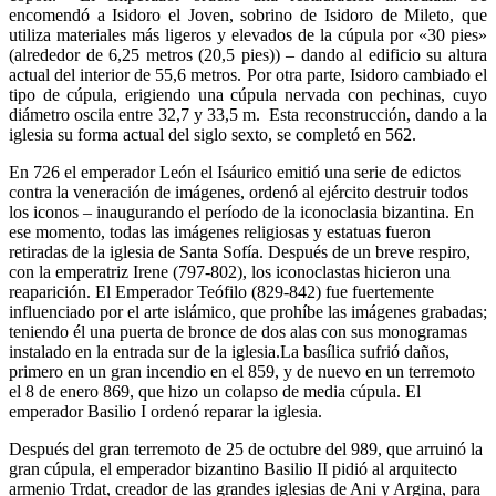
encomendó a Isidoro el Joven, sobrino de Isidoro de Mileto, que
utiliza materiales más ligeros y elevados de la cúpula por «30 pies»
(alrededor de 6,25 metros (20,5 pies)) – dando al edificio su altura
actual del interior de 55,6 metros. Por otra parte, Isidoro cambiado el
tipo de cúpula, erigiendo una cúpula nervada con pechinas, cuyo
diámetro oscila entre 32,7 y 33,5 m. Esta reconstrucción, dando a la
iglesia su forma actual del siglo sexto, se completó en 562.
En 726 el emperador León el Isáurico emitió una serie de edictos
contra la veneración de imágenes, ordenó al ejército destruir todos
los iconos – inaugurando el período de la iconoclasia bizantina. En
ese momento, todas las imágenes religiosas y estatuas fueron
retiradas de la iglesia de Santa Sofía. Después de un breve respiro,
con la emperatriz Irene (797-802), los iconoclastas hicieron una
reaparición. El Emperador Teófilo (829-842) fue fuertemente
influenciado por el arte islámico, que prohíbe las imágenes grabadas;
teniendo él una puerta de bronce de dos alas con sus monogramas
instalado en la entrada sur de la iglesia.La basílica sufrió daños,
primero en un gran incendio en el 859, y de nuevo en un terremoto
el 8 de enero 869, que hizo un colapso de media cúpula. El
emperador Basilio I ordenó reparar la iglesia.
Después del gran terremoto de 25 de octubre del 989, que arruinó la
gran cúpula, el emperador bizantino Basilio II pidió al arquitecto
armenio Trdat, creador de las grandes iglesias de Ani y Argina, para