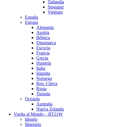
Tailandia
Singapur
Vietnam
España
Europa
Alemania
Austria
Bélgica
Dinamarca
Escocia
Francia
Grecia
Hungría
Italia
Islandia
Noruega
Rep. Checa
Rusia
Turquía
Oceanía
Australia
Nueva Zelanda
Vuelta al Mundo – RT21W
Ideario
Itinerario