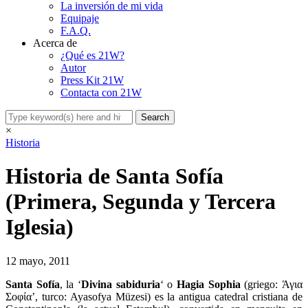
La inversión de mi vida
Equipaje
F.A.Q.
Acerca de
¿Qué es 21W?
Autor
Press Kit 21W
Contacta con 21W
×
Historia
Historia de Santa Sofía
(Primera, Segunda y Tercera
Iglesia)
12 mayo, 2011
Santa Sofía
, la ‘
Divina sabiduria
‘ o
Hagia Sophia
(griego: Άγια
Σοφία’, turco: Ayasofya Müzesi) es la antigua catedral cristiana de