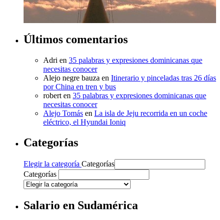
Últimos comentarios
Adri
en
35 palabras y expresiones dominicanas que
necesitas conocer
Alejo negre bauza
en
Itinerario y pinceladas tras 26 días
por China en tren y bus
robert
en
35 palabras y expresiones dominicanas que
necesitas conocer
Alejo Tomás
en
La isla de Jeju recorrida en un coche
eléctrico, el Hyundai Ioniq
Categorías
Categorías
Elegir la categoría
Categorías
Categorías
Salario en Sudamérica