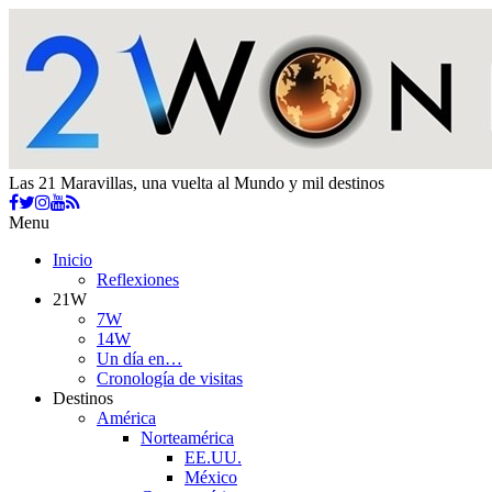
Las 21 Maravillas, una vuelta al Mundo y mil destinos
Menu
Inicio
Reflexiones
21W
7W
14W
Un día en…
Cronología de visitas
Destinos
América
Norteamérica
EE.UU.
México