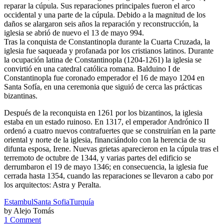
reparar la cúpula. Sus reparaciones principales fueron el arco
occidental y una parte de la cúpula. Debido a la magnitud de los
daños se alargaron seis años la reparación y reconstrucción, la
iglesia se abrió de nuevo el 13 de mayo 994.
Tras la conquista de Constantinopla durante la Cuarta Cruzada, la
iglesia fue saqueada y profanada por los cristianos latinos. Durante
la ocupación latina de Constantinopla (1204-1261) la iglesia se
convirtió en una catedral católica romana. Balduino I de
Constantinopla fue coronado emperador el 16 de mayo 1204 en
Santa Sofía, en una ceremonia que siguió de cerca las prácticas
bizantinas.
Después de la reconquista en 1261 por los bizantinos, la iglesia
estaba en un estado ruinoso. En 1317, el emperador Andrónico II
ordenó a cuatro nuevos contrafuertes que se construirían en la parte
oriental y norte de la iglesia, financiándolo con la herencia de su
difunta esposa, Irene. Nuevas grietas aparecieron en la cúpula tras el
terremoto de octubre de 1344, y varias partes del edificio se
derrumbaron el 19 de mayo 1346; en consecuencia, la iglesia fue
cerrada hasta 1354, cuando las reparaciones se llevaron a cabo por
los arquitectos: Astra y Peralta.
Estambul
Santa Sofia
Turquía
by Alejo Tomás
1 Comment