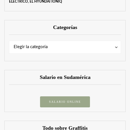
ELÉCTRICO, EL HYUNDAI IONIQ
Categorías
Categorías
Categorías
Elegir la categoría
Salario en Sudamérica
SALARIO ONLINE
Todo sobre Graffitis