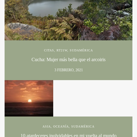
CITAS
,
RT21W
,
SUDAMÉRICA
Cucha: Mujer más bella que el arcoiris
3 FEBRERO, 2021
ASIA
,
OCEANÍA
,
SUDAMÉRICA
10 atardeceres inolvidables en mi vuelta al mundo