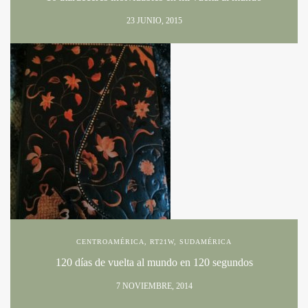
23 JUNIO, 2015
CENTROAMÉRICA
,
RT21W
,
SUDAMÉRICA
120 días de vuelta al mundo en 120 segundos
7 NOVIEMBRE, 2014