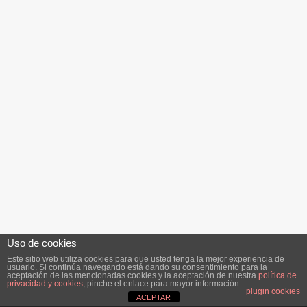
Uso de cookies
Este sitio web utiliza cookies para que usted tenga la mejor experiencia de
usuario. Si continúa navegando está dando su consentimiento para la
aceptación de las mencionadas cookies y la aceptación de nuestra
política de
privacidad y cookies
, pinche el enlace para mayor información.
plugin cookies
ACEPTAR