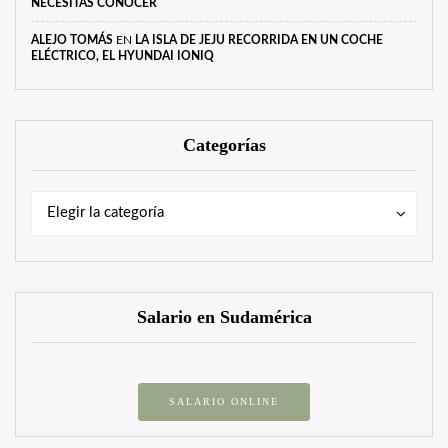
NECESITAS CONOCER
ALEJO TOMÁS
EN
LA ISLA DE JEJU RECORRIDA EN UN COCHE
ELÉCTRICO, EL HYUNDAI IONIQ
Categorías
Categorías
Categorías
Elegir la categoría
Salario en Sudamérica
SALARIO ONLINE