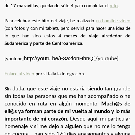
de
17 maravillas
, quedando sólo 4 para completar el
reto
.
Para celebrar este hito del viaje, he realizado
un humilde vídeo
(con fotos y con mi tablet), pero servirá para hacer una idea de
lo que han sido estos
4 meses de viaje alrededor de
Sudamérica y parte de Centroamérica.
http://youtu.be/F3a2ionHhnQ
[/youtube]
[youtube]
Enlace al vídeo
por si falla la integración.
duda, que este viaje no estaría siendo tan grande
Sin
sin todas las personas que me han acompañado o he
conocido en ruta en algún momento.
Much@s de
ell@s ya forman parte de mi vuelta al mundo y lo más
importante de mi corazón
. Desde aquí, mi particular
homenaje y si me dejo a alguien que no me lo tenga
en cuenta… han sido 120 días apasionantes y alguna