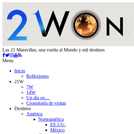
Las 21 Maravillas, una vuelta al Mundo y mil destinos
Menu
Inicio
Reflexiones
21W
7W
14W
Un día en…
Cronología de visitas
Destinos
América
Norteamérica
EE.UU.
México