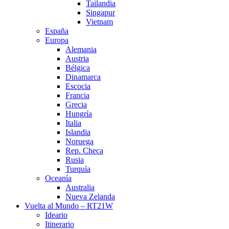
Tailandia
Singapur
Vietnam
España
Europa
Alemania
Austria
Bélgica
Dinamarca
Escocia
Francia
Grecia
Hungría
Italia
Islandia
Noruega
Rep. Checa
Rusia
Turquía
Oceanía
Australia
Nueva Zelanda
Vuelta al Mundo – RT21W
Ideario
Itinerario