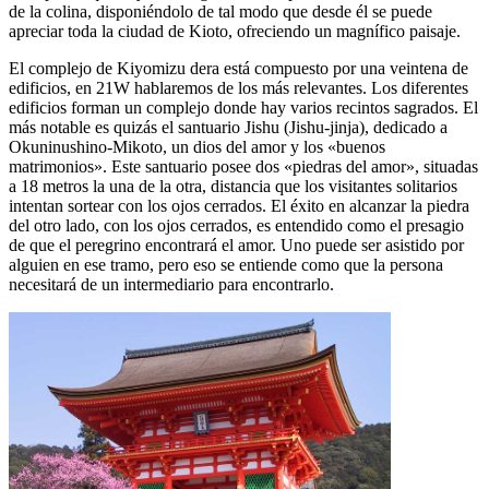
de la colina, disponiéndolo de tal modo que desde él se puede
apreciar toda la ciudad de Kioto, ofreciendo un magnífico paisaje.
El complejo de Kiyomizu dera está compuesto por una veintena de
edificios, en 21W hablaremos de los más relevantes. Los diferentes
edificios forman un complejo donde hay varios recintos sagrados. El
más notable es quizás el santuario Jishu (Jishu-jinja), dedicado a
Okuninushino-Mikoto, un dios del amor y los «buenos
matrimonios». Este santuario posee dos «piedras del amor», situadas
a 18 metros la una de la otra, distancia que los visitantes solitarios
intentan sortear con los ojos cerrados. El éxito en alcanzar la piedra
del otro lado, con los ojos cerrados, es entendido como el presagio
de que el peregrino encontrará el amor. Uno puede ser asistido por
alguien en ese tramo, pero eso se entiende como que la persona
necesitará de un intermediario para encontrarlo.