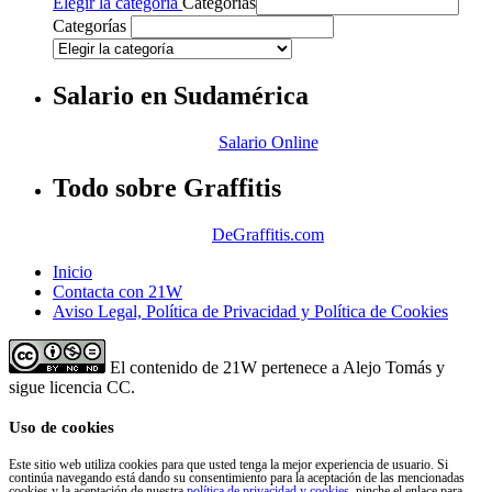
Categorías
Elegir la categoría
Categorías
Categorías
Salario en Sudamérica
Salario Online
Todo sobre Graffitis
DeGraffitis.com
Inicio
Contacta con 21W
Aviso Legal, Política de Privacidad y Política de Cookies
El contenido de 21W pertenece a Alejo Tomás y
sigue licencia CC.
Uso de cookies
Este sitio web utiliza cookies para que usted tenga la mejor experiencia de usuario. Si
continúa navegando está dando su consentimiento para la aceptación de las mencionadas
cookies y la aceptación de nuestra
política de privacidad y cookies
, pinche el enlace para