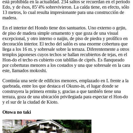
está prohibida en la actualidad. 234 saltos se recuerdan en el período
Edo, y de ésos, 85’4% sobrevivieron. La caída tiene, en efecto, sólo
13 metros, lo cual resulta impresionante para una construcción de
madera.
En el interior del Hondo tiene dos santuarios. Uno externo o gejin,
de piso de madera simple ornamento y que goza de una visual
excepcional, y otro interno o naijin, de piso de piedra y prolífico en
decoración interior. El techo del salón es una enorme cobertura que
llega a los 16 m. y sobresale sobre la terraza. Diferentemente a otros
templos japoneses cuyos techos se hallan recubiertos de tejas, en el
Hon-do el techo es cubierto con tablillas de ciprés. Es flanqueado
por coberturas menores a los costados y una que sobresale en la cara
este, llamados mokoshi.
Continúa una serie de edificios menores, emplazado en L frente a la
quebrada, entre los que destaca el Okuno-in, el lugar donde se
construyera la primera ermita y, gracias a que también tiene una
terraza, goza de una ubicación privilegiada para espectar el Hon-do
y el sur de la ciudad de Kioto.
Otowa no taki