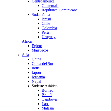
Centroamérica
Guatemala
República Dominicana
Sudamérica
Brasil
Chile
Colombia
Perú
Uruguay
África
Egipto
Marruecos
Asia
China
Corea del Sur
India
Japón
Jordania
Nepal
Sudeste Asiático
Borneo
Brunéi
Camboya
Laos
Malasia