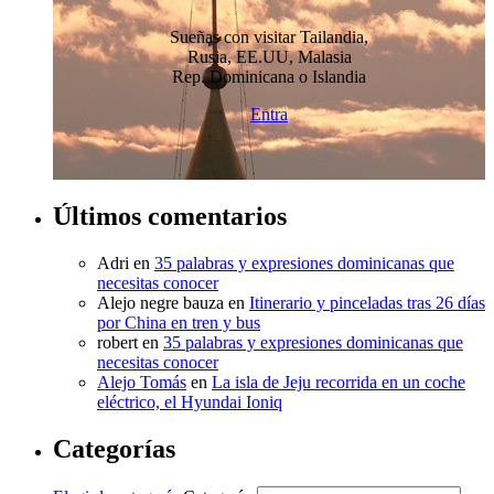
Sueñas con visitar Tailandia,
Rusia, EE.UU, Malasia
Rep. Dominicana o Islandia
Entra
Últimos comentarios
Adri
en
35 palabras y expresiones dominicanas que
necesitas conocer
Alejo negre bauza
en
Itinerario y pinceladas tras 26 días
por China en tren y bus
robert
en
35 palabras y expresiones dominicanas que
necesitas conocer
Alejo Tomás
en
La isla de Jeju recorrida en un coche
eléctrico, el Hyundai Ioniq
Categorías